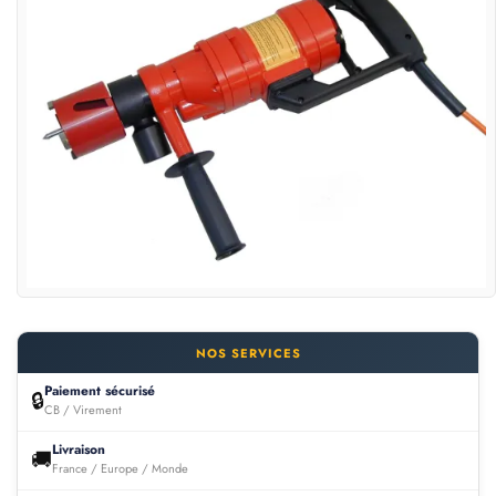
NOS SERVICES
Paiement sécurisé
🔒
CB / Virement
Livraison
🚚
France / Europe / Monde