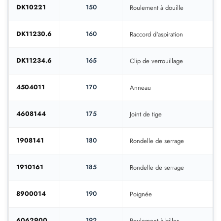
DK10221
150
Roulement à douille
DK11230.6
160
Raccord d'aspiration
DK11234.6
165
Clip de verrouillage
4504011
170
Anneau
4608144
175
Joint de tige
1908141
180
Rondelle de serrage
1910161
185
Rondelle de serrage
8900014
190
Poignée
6062900
192
Roulement à billes