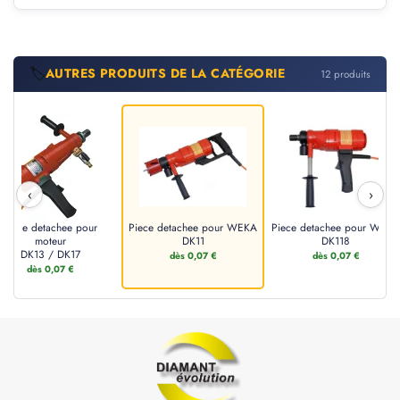
🏷️
AUTRES PRODUITS DE LA CATÉGORIE
12 produits
‹
›
Piece detachee pour
Piece detachee pour WEKA
Piece detachee pour WEKA
moteur
DK11
DK118
DK13 / DK17
dès 0,07 €
dès 0,07 €
dès 0,07 €