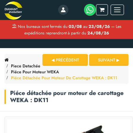
Menu
Mon
panier
⛱
Nos bureaux sont fermés du
03/08
au
23/08/26
— Les
expéditions reprendront à partir du
24/08/26
◀ PRÉCÉDENT
SUIVANT ▶
Piece Detachée
Piéce Pour Moteur WEKA
Piéce Détachée Pour Moteur De Carottage WEKA : DK11
Piéce détachée pour moteur de carottage
WEKA : DK11