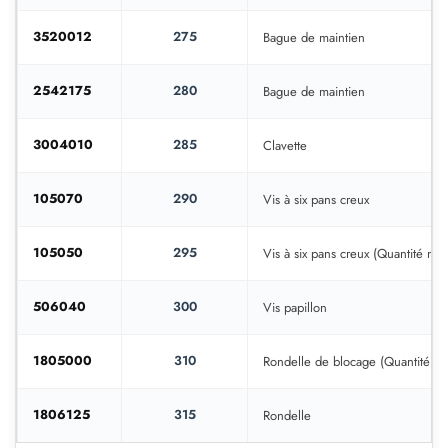
3520012
275
Bague de maintien
2542175
280
Bague de maintien
3004010
285
Clavette
105070
290
Vis à six pans creux
105050
295
Vis à six pans creux (Quantité néc
506040
300
Vis papillon
1805000
310
Rondelle de blocage (Quantité néc
1806125
315
Rondelle