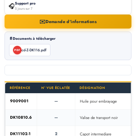
Support pro
🎧
5 jours sur 7
✉️
Demande d'informations
📄
Documents à télécharger
cd-Z-DK116.pdf
PDF
RÉFÉRENCE
N° VUE ÉCLATÉE
DÉSIGNATION
9009001
—
Huile pour embrayage
DK10810.6
—
Valise de transport noir
DK11102-1
2
Capot intermediare