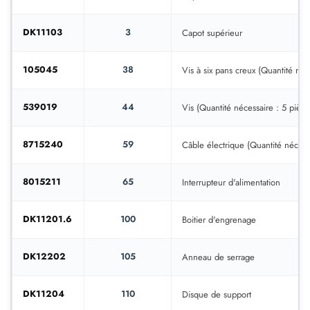
DK11103
3
Capot supérieur
105045
38
Vis à six pans creux (Quantité néc
539019
44
Vis (Quantité nécessaire : 5 pièce
8715240
59
Câble électrique (Quantité nécess
8015211
65
Interrupteur d'alimentation
DK11201.6
100
Boitier d'engrenage
DK12202
105
Anneau de serrage
DK11204
110
Disque de support