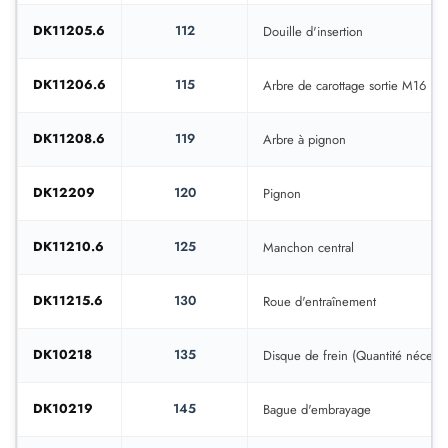
DK11205.6
112
Douille d'insertion
DK11206.6
115
Arbre de carottage sortie M16
DK11208.6
119
Arbre à pignon
DK12209
120
Pignon
DK11210.6
125
Manchon central
DK11215.6
130
Roue d'entraînement
DK10218
135
Disque de frein (Quantité nécessa
DK10219
145
Bague d'embrayage