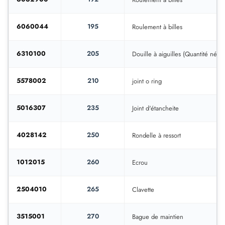
6060044
195
Roulement à billes
6310100
205
Douille à aiguilles (Quantité néces
5578002
210
joint o ring
5016307
235
Joint d'étancheite
4028142
250
Rondelle à ressort
1012015
260
Ecrou
2504010
265
Clavette
3515001
270
Bague de maintien