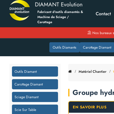
DIAMANT Evolution
Fabricant d'outils diamantés &
Contact
Machine de Sciage /
Carottage
⛱
Nos bureaux s
Outils Diamants
Carottage Diamant
Outils Diamant
Matériel Chantier
Carottage Diamant
Groupe hydr
Sciage Diamant
EN SAVOIR PLUS
Scie Sur Table