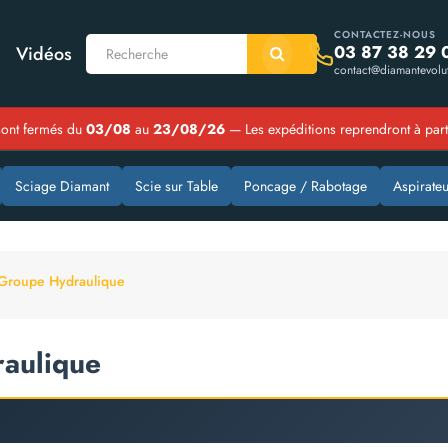
CONTACTEZ-NOUS
03 87 38 29 
Vidéos
contact@diamantevolut
ont fermés du
03/08
au
23/08/26
— Les expéditions reprendront à par
Sciage Diamant
Scie sur Table
Poncage / Rabotage
Aspirateu
Groupe Hydraulique
aulique