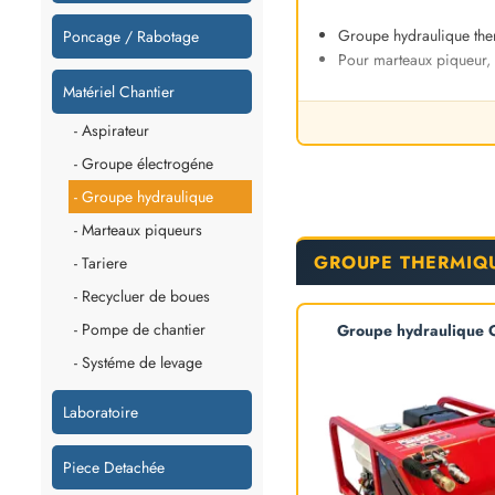
Groupe hydraulique th
Poncage / Rabotage
Pour marteaux piqueur, 
Matériel Chantier
- Aspirateur
- Groupe électrogéne
- Groupe hydraulique
- Marteaux piqueurs
GROUPE THERMIQ
- Tariere
- Recycluer de boues
- Pompe de chantier
Groupe hydraulique
- Systéme de levage
Laboratoire
Piece Detachée