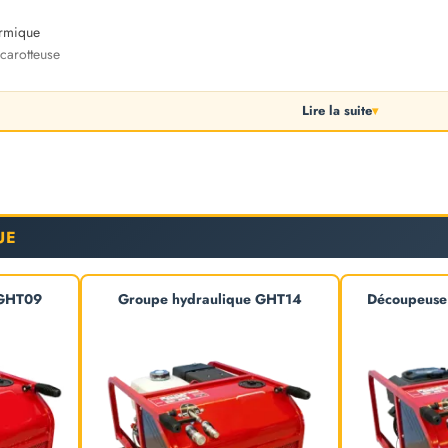
ermique
carotteuse
Lire la suite
▾
UE
 GHT09
Groupe hydraulique GHT14
Découpeuse