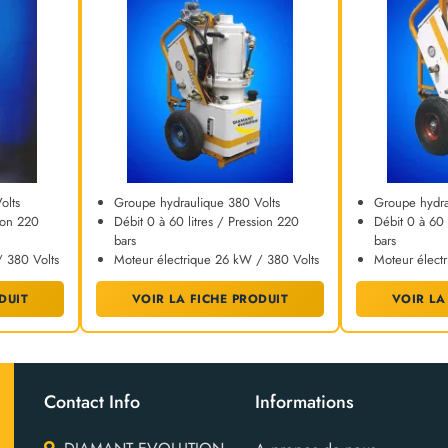
olts
Groupe hydraulique 380 Volts
Groupe hydra
sion 220
Débit 0 à 60 litres / Pression 220
Débit 0 à 60 
bars
bars
/ 380 Volts
Moteur électrique 26 kW / 380 Volts
Moteur élect
DUIT
VOIR LA FICHE PRODUIT
VOIR LA
Contact Info
Informations