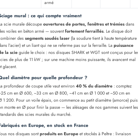
armé
Sciage mural : ce qui compte vraiment
La scie murale découpe
ouvertures de portes, fenêtres et trémies
dans
des voiles en béton armé — souvent
fortement ferraillés
. Le disque doit
combiner des
segments soudés laser
(la soudure tient à haute température
dans l’acier) et un liant qui ne se referme pas sur la ferraille. La
puissance
de la scie
guide le choix : nos disques SHARK et WGT sont conçus pour le
scies de plus de 11 kW ; sur une machine moins puissante, ils avancent mal
et glacent.
Quel diamètre pour quelle profondeur ?
La profondeur de coupe utile vaut environ
40 % du diamètre
: comptez
~25 cm en Ø 600, ~33 cm en Ø 800, ~41 cm en Ø 1 000 et ~50 cm en
Ø 1 200. Pour un voile épais, on commence au petit diamètre (amorce) puis
on monte en Ø pour finir la passe — les alésages de nos gammes suivent les
standards des scies murales du marché.
Fabriqués en Europe, en stock en France
Tous nos disques sont
produits en Europe
et stockés à Peltre : livraison