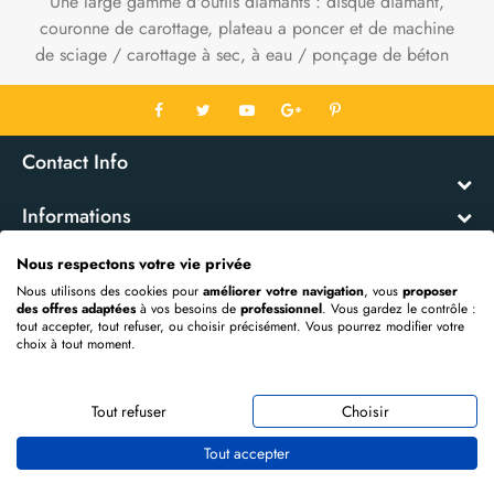
Une large gamme d'outils diamants : disque diamant,
couronne de carottage, plateau a poncer et de machine
de sciage / carottage à sec, à eau / ponçage de béton
Contact Info
Informations
Nous respectons votre vie privée
Mon Compte
Nous utilisons des cookies pour
améliorer votre navigation
, vous
proposer
des offres adaptées
à vos besoins de
professionnel
. Vous gardez le contrôle :
Extras
tout accepter, tout refuser, ou choisir précisément. Vous pourrez modifier votre
choix à tout moment.
Propulsé par
OpenCart
DIAMANT EVOLUTION © 2026
Tout refuser
Choisir
Tout accepter