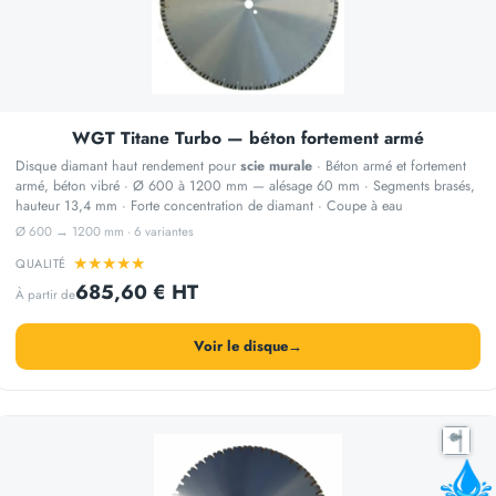
WGT Titane Turbo — béton fortement armé
Disque diamant haut rendement pour
scie murale
· Béton armé et fortement
armé, béton vibré · Ø 600 à 1200 mm — alésage 60 mm · Segments brasés,
hauteur 13,4 mm · Forte concentration de diamant · Coupe à eau
Ø 600 → 1200 mm · 6 variantes
★
★
★
★
★
QUALITÉ
685,60 € HT
À partir de
Voir le disque
→