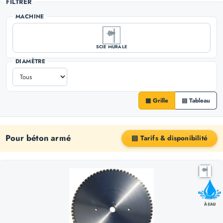
FILTRER
MACHINE
SCIE MURALE
DIAMÈTRE
▦ Grille
▤ Tableau
Pour béton armé
▤ Tarifs & disponibilité