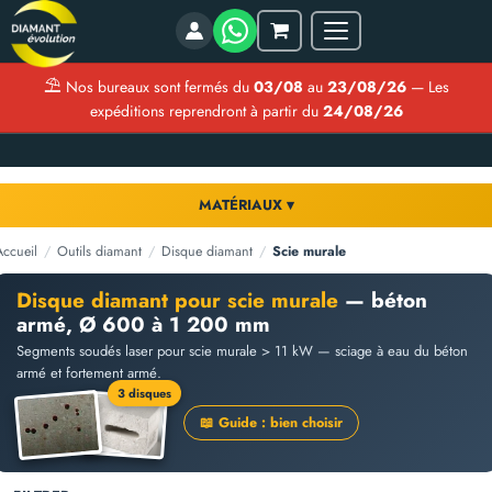
Menu
Mon
panier
⛱
Nos bureaux sont fermés du
03/08
au
23/08/26
— Les
expéditions reprendront à partir du
24/08/26
MATÉRIAUX ▾
Accueil
/
Outils diamant
/
Disque diamant
/
Scie murale
Disque diamant pour scie murale
— béton
armé, Ø 600 à 1 200 mm
Segments soudés laser pour scie murale > 11 kW — sciage à eau du béton
armé et fortement armé.
3 disques
📖 Guide : bien choisir