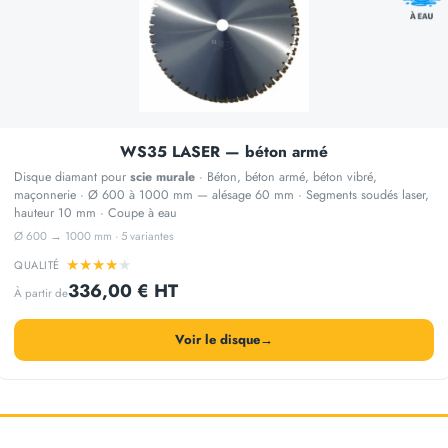
WS35 LASER — béton armé
Disque diamant pour
scie murale
· Béton, béton armé, béton vibré,
maçonnerie · Ø 600 à 1000 mm — alésage 60 mm · Segments soudés laser,
hauteur 10 mm · Coupe à eau
Ø 600 → 1000 mm · 5 variantes
★
★
★
★
★
QUALITÉ
336,00 € HT
À partir de
Voir le disque
→