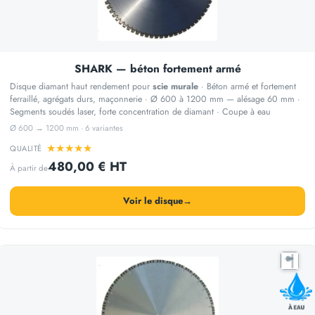
SHARK — béton fortement armé
Disque diamant haut rendement pour
scie murale
· Béton armé et fortement
ferraillé, agrégats durs, maçonnerie · Ø 600 à 1200 mm — alésage 60 mm ·
Segments soudés laser, forte concentration de diamant · Coupe à eau
Ø 600 → 1200 mm · 6 variantes
★
★
★
★
★
QUALITÉ
480,00 € HT
À partir de
Voir le disque
→