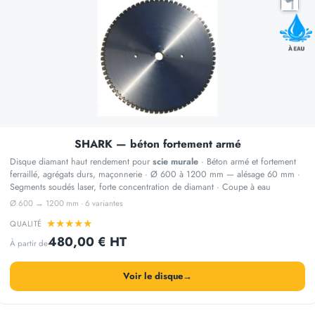
SHARK — béton fortement armé
Disque diamant haut rendement pour
scie murale
· Béton armé et fortement
ferraillé, agrégats durs, maçonnerie · Ø 600 à 1200 mm — alésage 60 mm ·
Segments soudés laser, forte concentration de diamant · Coupe à eau
Ø 600 → 1200 mm · 6 variantes
★
★
★
★
★
QUALITÉ
480,00 € HT
À partir de
Voir le disque
→