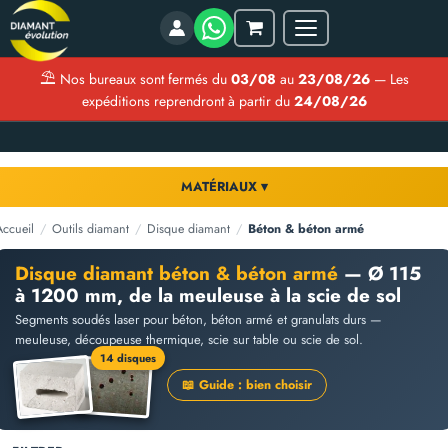
Menu
Mon
panier
⛱
Nos bureaux sont fermés du
03/08
au
23/08/26
— Les
expéditions reprendront à partir du
24/08/26
MATÉRIAUX ▾
Accueil
/
Outils diamant
/
Disque diamant
/
Béton & béton armé
Disque diamant béton & béton armé
— Ø 115
à 1200 mm, de la meuleuse à la scie de sol
Segments soudés laser pour béton, béton armé et granulats durs —
meuleuse, découpeuse thermique, scie sur table ou scie de sol.
14 disques
📖 Guide : bien choisir