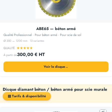
ABE65 — béton armé
Qualité Professionnel · Pour béton armé · Pour scie de sol
Ø 350 → 1200 mm · 13 variantes
★
★
★
★
★
QUALITÉ
300,00 € HT
À partir de
Voir le disque
→
Disque diamant béton / béton armé pour scie murale
▤ Tarifs & disponibilité