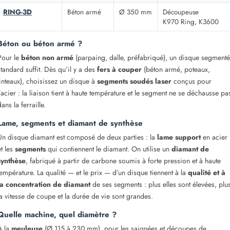
RING-3D
Béton armé
Ø 350 mm
Découpeuse
K970 Ring, K3600
Béton ou béton armé ?
Pour le
béton non armé
(parpaing, dalle, préfabriqué), un disque segmenté
standard suffit. Dès qu’il y a des
fers à couper
(béton armé, poteaux,
linteaux), choisissez un disque à
segments soudés laser
conçus pour
l’acier : la liaison tient à haute température et le segment ne se déchausse pa
dans la ferraille.
Lame, segments et diamant de synthèse
Un disque diamant est composé de deux parties : la
lame support
en acier
et les
segments
qui contiennent le diamant. On utilise un
diamant de
synthèse
, fabriqué à partir de carbone soumis à forte pression et à haute
température. La qualité — et le prix — d’un disque tiennent à la
qualité et à
la concentration de diamant
de ses segments : plus elles sont élevées, plu
la vitesse de coupe et la durée de vie sont grandes.
Quelle machine, quel diamètre ?
À la
meuleuse
(Ø 115 à 230 mm), pour les saignées et découpes de