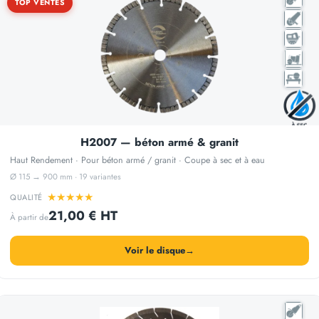
TOP VENTES
H2007 — béton armé & granit
Haut Rendement · Pour béton armé / granit · Coupe à sec et à eau
Ø 115 → 900 mm · 19 variantes
★
★
★
★
★
QUALITÉ
21,00 € HT
À partir de
Voir le disque
→