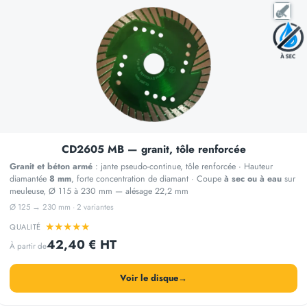
CD2605 MB — granit, tôle renforcée
Granit et béton armé
: jante pseudo-continue, tôle renforcée · Hauteur
diamantée
8 mm
, forte concentration de diamant · Coupe
à sec ou à eau
sur
meuleuse, Ø 115 à 230 mm — alésage 22,2 mm
Ø 125 → 230 mm · 2 variantes
★
★
★
★
★
QUALITÉ
42,40 € HT
À partir de
Voir le disque
→