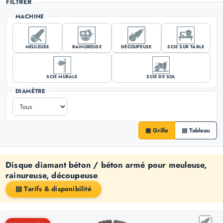
FILTRER
MACHINE
MEULEUSE
RAINUREUSE
DÉCOUPEUSE
SCIE SUR TABLE
SCIE MURALE
SCIE DE SOL
DIAMÈTRE
▦ Grille
▤ Tableau
Disque diamant béton / béton armé pour meuleuse,
rainureuse, découpeuse
▤ Tarifs & disponibilité