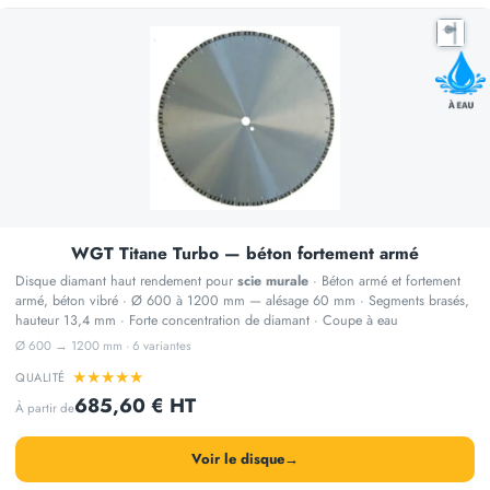
WGT Titane Turbo — béton fortement armé
Disque diamant haut rendement pour
scie murale
· Béton armé et fortement
armé, béton vibré · Ø 600 à 1200 mm — alésage 60 mm · Segments brasés,
hauteur 13,4 mm · Forte concentration de diamant · Coupe à eau
Ø 600 → 1200 mm · 6 variantes
★
★
★
★
★
QUALITÉ
685,60 € HT
À partir de
Voir le disque
→