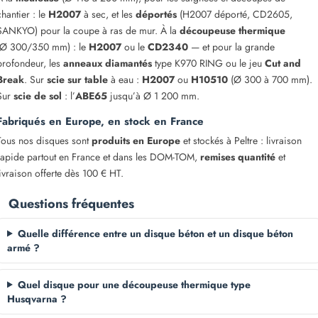
chantier : le
H2007
à sec, et les
déportés
(H2007 déporté, CD2605,
SANKYO) pour la coupe à ras de mur. À la
découpeuse thermique
(Ø 300/350 mm) : le
H2007
ou le
CD2340
— et pour la grande
profondeur, les
anneaux diamantés
type K970 RING ou le jeu
Cut and
Break
. Sur
scie sur table
à eau :
H2007
ou
H10510
(Ø 300 à 700 mm).
Sur
scie de sol
: l’
ABE65
jusqu’à Ø 1 200 mm.
Fabriqués en Europe, en stock en France
Tous nos disques sont
produits en Europe
et stockés à Peltre : livraison
rapide partout en France et dans les DOM-TOM,
remises quantité
et
livraison offerte dès 100 € HT.
Questions fréquentes
Quelle différence entre un disque béton et un disque béton
armé ?
Quel disque pour une découpeuse thermique type
Husqvarna ?