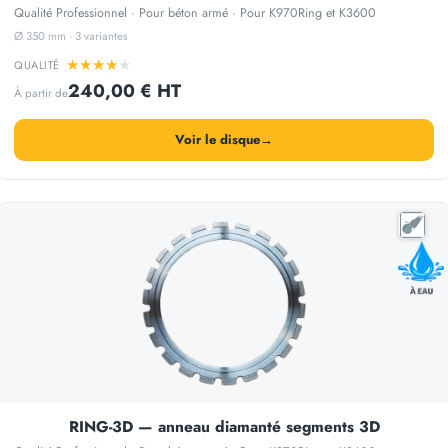
Qualité Professionnel · Pour béton armé · Pour K970Ring et K3600
Ø 350 mm · 3 variantes
★
★
★
★
★
QUALITÉ
240,00 € HT
À partir de
Voir le disque
→
RING-3D — anneau diamanté segments 3D