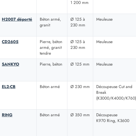
1 200 mm
H2007 déporté
Béton armé,
Ø 125 à
Meuleuse
granit
230 mm
CD2605
Pierre, béton
Ø 125 à
Meuleuse
armé, granit
230 mm
tendre
SANKYO
Pierre, béton
Ø 125 mm
Meuleuse
EL2-CB
Béton armé
Ø 230 mm
Découpeuse Cut and
Break
(K3000/K4000/K760
RING
Béton armé
Ø 350 mm
Découpeuse
K970 Ring, K3600