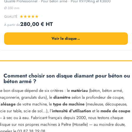
Qualité Professionnel · Pour béton armé · Pour K970Ring et K3600
Ø 350 mm
★
★
★
★
★
QUALITÉ
280,00 € HT
À partir de
Voir le disque
→
Comment choisir son disque diamant pour béton ou
béton armé ?
Le bon disque dépend de six critères : le
matériau
(béton, béton armé,
maçonnerie, granulats durs), le
diamètre
selon la profondeur de coupe,
’
alésage
de votre machine, le
type de machine
(meuleuse, découpeuse,
scie sur table, scie de sol…), l’
intensité d’utilisation
et le
mode de coupe
— à sec ou à eau. Fabricant français depuis 2000, nous testons chaque
disque sur nos propres machines à Peltre (Moselle) — au moindre doute,
appelez le 03 87 38 29 08.