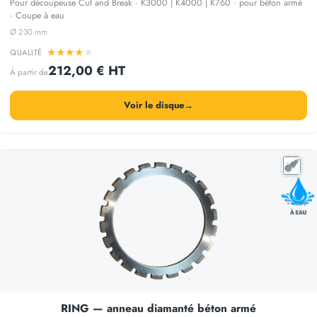
Pour découpeuse Cut and Break · K3000 | K4000 | K760 · pour béton armé
· Coupe à eau
Ø 230 mm
★
★
★
★
★
QUALITÉ
212,00 € HT
À partir de
Voir le disque
→
RING — anneau diamanté béton armé