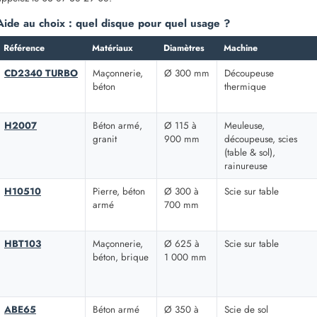
Aide au choix : quel disque pour quel usage ?
Référence
Matériaux
Diamètres
Machine
CD2340 TURBO
Maçonnerie,
Ø 300 mm
Découpeuse
béton
thermique
H2007
Béton armé,
Ø 115 à
Meuleuse,
granit
900 mm
découpeuse, scies
(table & sol),
rainureuse
H10510
Pierre, béton
Ø 300 à
Scie sur table
armé
700 mm
HBT103
Maçonnerie,
Ø 625 à
Scie sur table
béton, brique
1 000 mm
ABE65
Béton armé
Ø 350 à
Scie de sol