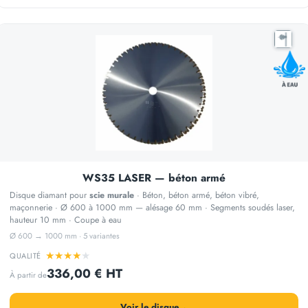
WS35 LASER — béton armé
Disque diamant pour
scie murale
· Béton, béton armé, béton vibré,
maçonnerie · Ø 600 à 1000 mm — alésage 60 mm · Segments soudés laser,
hauteur 10 mm · Coupe à eau
Ø 600 → 1000 mm · 5 variantes
★
★
★
★
★
QUALITÉ
336,00 € HT
À partir de
Voir le disque
→