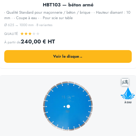
HBT103 — béton armé
- Qualité Standard pour maçonnerie / béton / brique · - Hauteur diamant : 10
mm · - Coupe à eau - · Pour scie sur table
Ø 625 → 1000 mm · 8 variantes
★
★
★
★
★
QUALITÉ
240,00 € HT
À partir de
Voir le disque
→