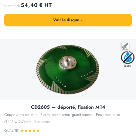
54,40 € HT
À partir de
Voir le disque
→
CD2605 — déporté, fixation M14
Coupe a ras de mur · Pierre, beton arme, granit tendre · Pour meuleuse
Ø 125 → 230 mm · 2 variantes
★
★
★
★
★
QUALITÉ