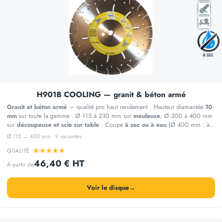
H901B COOLING — granit & béton armé
Granit et béton armé
— qualité pro haut rendement · Hauteur diamantée
10
mm
sur toute la gamme · Ø 115 à 230 mm sur
meuleuse
, Ø 300 à 400 mm
sur
découpeuse et scie sur table
· Coupe
à sec ou à eau
(Ø 400 mm : à
eau)
Ø 115 → 400 mm · 9 variantes
★
★
★
★
★
QUALITÉ
46,40 € HT
À partir de
Voir le disque
→