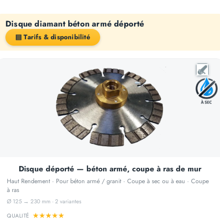
Disque diamant béton armé déporté
▤ Tarifs & disponibilité
Disque déporté — béton armé, coupe à ras de mur
Haut Rendement · Pour béton armé / granit · Coupe à sec ou à eau · Coupe
à ras
Ø 125 → 230 mm · 2 variantes
★
★
★
★
★
QUALITÉ