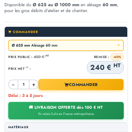
Disponible du
Ø 625 au Ø 1000 mm
en alésage
60 mm
,
pour les gros débits d'atelier et de chantier.
COMMANDER
Ø 625 mm
Alésage 60 mm
▼
HT
400 €
PRIX PUBLIC :
REMISE :
-40%
HT
240 €
HT
PRIX NET
:
−
+
COMMANDER
Délai : 3 à 5 jours
🚚 LIVRAISON OFFERTE dès 100 € HT
En relais Colis en France métropolitaine
MATÉRIAUX