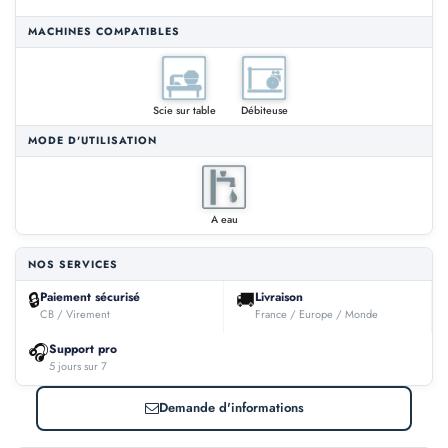
MACHINES COMPATIBLES
Scie sur table
Débiteuse
MODE D'UTILISATION
A eau
NOS SERVICES
🔒
🚚
Paiement sécurisé
Livraison
CB / Virement
France / Europe / Monde
🎧
Support pro
5 jours sur 7
Demande d'informations