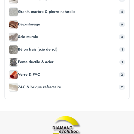
Granit, marbre & pierre naturelle
4
Déjointoyage
6
Scie murale
3
Béton frais (scie de sol)
1
Fonte ductile & acier
1
Verre & PVC
2
ZAC & brique réfractaire
2