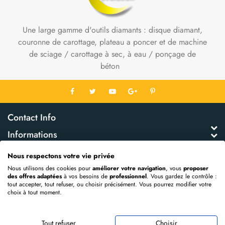
Une large gamme d'outils diamants : disque diamant,
couronne de carottage, plateau a poncer et de machine
de sciage / carottage à sec, à eau / ponçage de
béton
Contact Info
Informations
Mon Compte
Nous respectons votre vie privée
Extras
Nous utilisons des cookies pour
améliorer votre navigation
, vous
proposer
des offres adaptées
à vos besoins de
professionnel
. Vous gardez le contrôle :
tout accepter, tout refuser, ou choisir précisément. Vous pourrez modifier votre
choix à tout moment.
Propulsé par
OpenCart
DIAMANT EVOLUTION © 2026
Tout refuser
Choisir