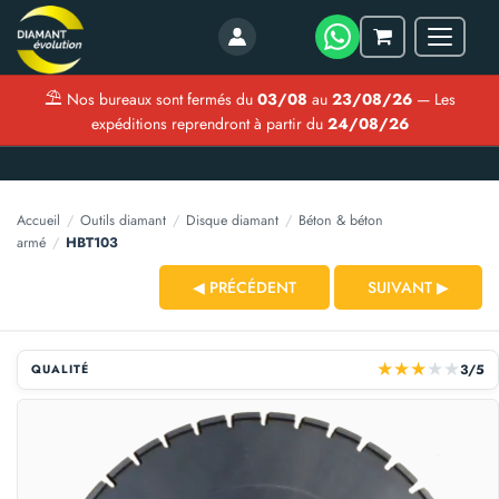
Menu
Mon
panier
⛱
Nos bureaux sont fermés du
03/08
au
23/08/26
— Les
expéditions reprendront à partir du
24/08/26
Accueil
/
Outils diamant
/
Disque diamant
/
Béton & béton
armé
/
HBT103
◀ PRÉCÉDENT
SUIVANT ▶
★
★
★
★
★
3/5
QUALITÉ