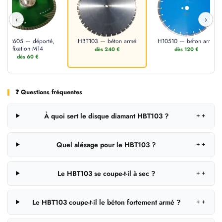
‹
›
CD2605 — déporté,
HBT103 — béton armé
H10510 — béton armé
fixation M14
dès 240 €
dès 120 €
dès 60 €
❓ Questions fréquentes
À quoi sert le disque diamant HBT103 ?
＋
Quel alésage pour le HBT103 ?
＋
Le HBT103 se coupe-t-il à sec ?
＋
Le HBT103 coupe-t-il le béton fortement armé ?
＋