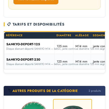
📋 TARIFS ET DISPONIBILITÉS
RÉFÉRENCE
DIAMÈTRE
ALÉSAGE
SEGMENT (
SANKYO-DEPORT-125
125 mm
M14 mm
jante contin
Disque diamant déporté SANKYO M14 — béton, jante continue diamètre 125 mm segment j
SANKYO-DEPORT-230
125 mm
M14 mm
Jante contin
Disque diamant déporté SANKYO M14 — béton, jante continue diamètre 125 mm segment J
🏷️
AUTRES PRODUITS DE LA CATÉGORIE
2 produits