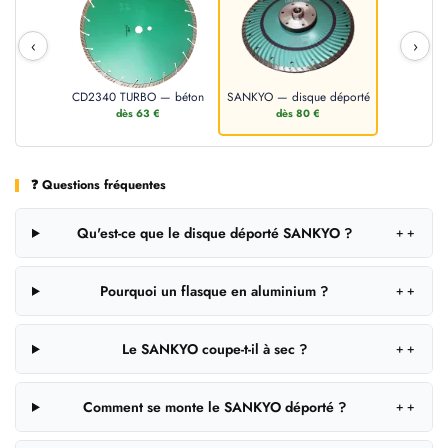
‹
›
CD2340 TURBO — béton
SANKYO — disque déporté
dès 63 €
dès 80 €
❓ Questions fréquentes
Qu'est-ce que le disque déporté SANKYO ?
＋
Pourquoi un flasque en aluminium ?
＋
Le SANKYO coupe-t-il à sec ?
＋
Comment se monte le SANKYO déporté ?
＋