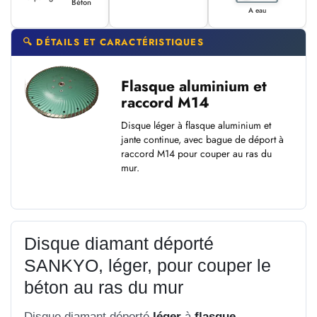
Béton
A eau
🔍 DÉTAILS ET CARACTÉRISTIQUES
Flasque aluminium et
raccord M14
Disque léger à flasque aluminium et
jante continue, avec bague de déport à
raccord M14 pour couper au ras du
mur.
Disque diamant déporté
SANKYO, léger, pour couper le
béton au ras du mur
Disque diamant déporté
léger
à
flasque