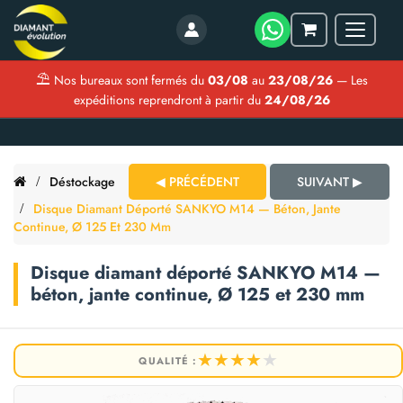
Menu
Mon
panier
⛱
Nos bureaux sont fermés du
03/08
au
23/08/26
— Les
expéditions reprendront à partir du
24/08/26
Déstockage
◀ PRÉCÉDENT
SUIVANT ▶
Disque Diamant Déporté SANKYO M14 — Béton, Jante
Continue, Ø 125 Et 230 Mm
Disque diamant déporté SANKYO M14 —
béton, jante continue, Ø 125 et 230 mm
★
★
★
★
★
QUALITÉ :