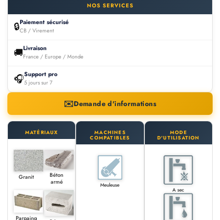
NOS SERVICES
Paiement sécurisé
🔒
CB / Virement
Livraison
🚚
France / Europe / Monde
Support pro
🎧
5 jours sur 7
✉️
Demande d'informations
MATÉRIAUX
MACHINES
MODE
COMPATIBLES
D'UTILISATION
Béton
Granit
armé
Meuleuse
A sec
Parpaing