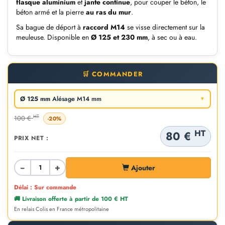
flasque aluminium
et
jante continue
, pour couper le béton, le
béton armé et la pierre
au ras du mur
.
Sa bague de déport à
raccord M14
se visse directement sur la
meuleuse. Disponible en
Ø 125 et 230 mm
, à sec ou à eau.
🛒 COMMANDER
Ø 125 mm
Alésage M14 mm
▼
HT
100 €
-20%
HT
80 €
PRIX NET :
−
+
Ajouter
Délai : Sur commande
🚚 Livraison offerte à partir de 100 € HT
En relais Colis en France métropolitaine