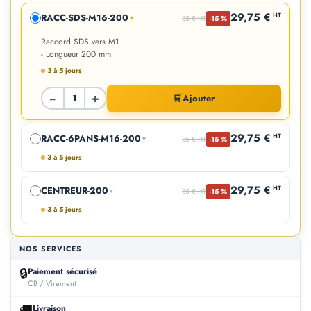
29,75 €
HT
RACC-SDS-M16-200
35 € HT
-15 %
▼
Raccord SDS vers M1
- Longueur 200 mm
3 à 5 jours
−
+
🛒
Ajouter
29,75 €
HT
RACC-6PANS-M16-200
▼
35 € HT
-15 %
3 à 5 jours
29,75 €
HT
CENTREUR-200
▼
35 € HT
-15 %
3 à 5 jours
NOS SERVICES
🔒
Paiement sécurisé
CB / Virement
🚚
Livraison