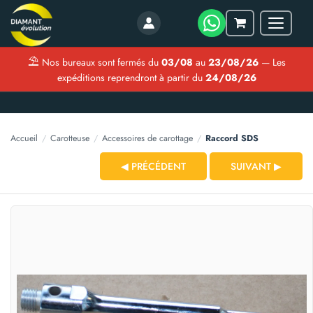
Menu
Mon
panier
⛱
Nos bureaux sont fermés du
03/08
au
23/08/26
— Les
expéditions reprendront à partir du
24/08/26
Accueil
/
Carotteuse
/
Accessoires de carottage
/
Raccord SDS
◀ PRÉCÉDENT
SUIVANT ▶