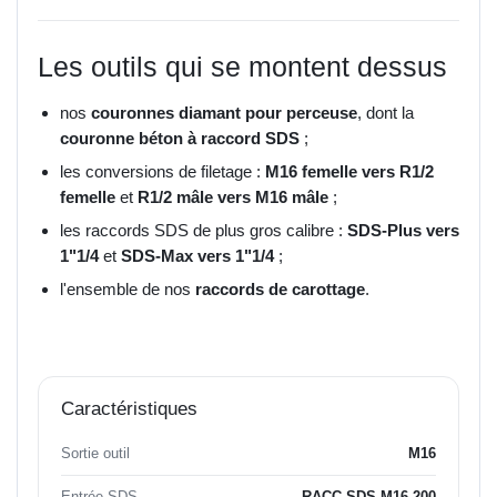
Les outils qui se montent dessus
nos
couronnes diamant pour perceuse
, dont la
couronne béton à raccord SDS
;
les conversions de filetage :
M16 femelle vers R1/2
femelle
et
R1/2 mâle vers M16 mâle
;
les raccords SDS de plus gros calibre :
SDS-Plus vers
1"1/4
et
SDS-Max vers 1"1/4
;
l'ensemble de nos
raccords de carottage
.
Caractéristiques
Sortie outil
M16
Entrée SDS
RACC-SDS-M16-200