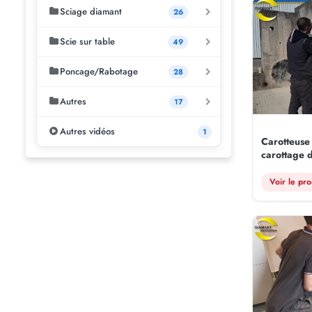
Sciage diamant
26
Scie sur table
49
Poncage/Rabotage
28
Autres
17
Autres vidéos
1
Carotteuse
carottage 
Voir le pro