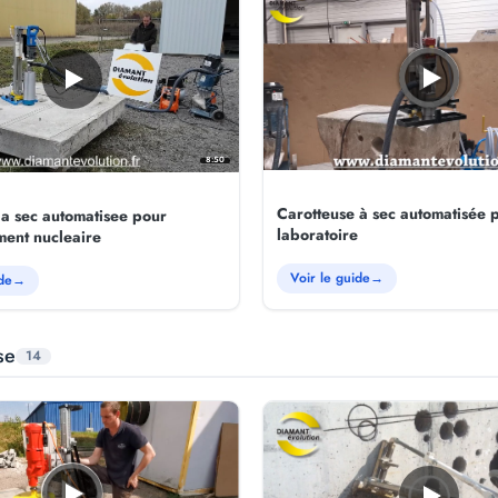
8:50
Carotteuse à sec automatisée 
 a sec automatisee pour
laboratoire
ent nucleaire
Voir le guide
→
de
→
se
14