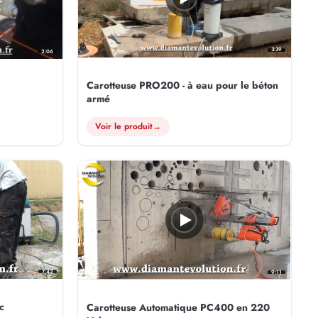
3:39
2:06
Carotteuse PRO200 - à eau pour le béton
armé
Voir le produit
→
7:42
9:11
c
Carotteuse Automatique PC400 en 220