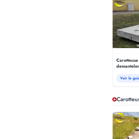
Carotteuse
demantelem
Voir le gui
Carotteu