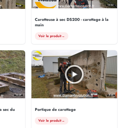
12:54
3:39
Carotteuse à sec DS200 - carottage à la
main
Voir le produit
→
5:25
10:29
Portique de carottage
a sec du
Voir le produit
→