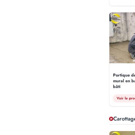
Portique d
mural en ba
bâti
Voir le pro
Carottag