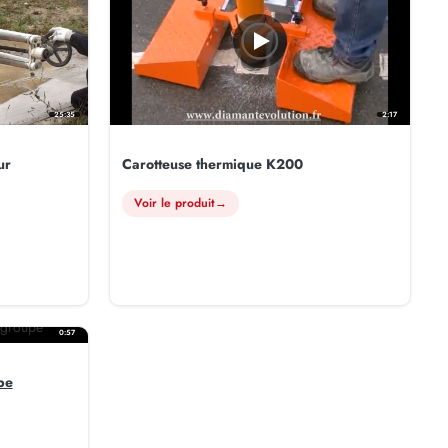
2:17
25:35
Carotteuse thermique K200
ur
Voir le produit
→
0:57
pe