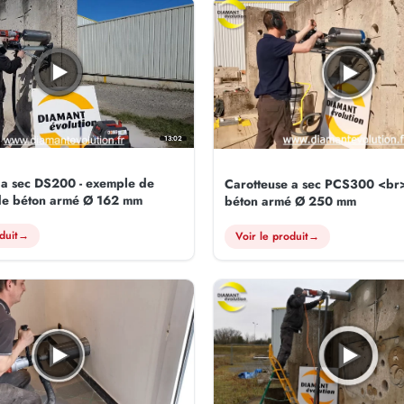
13:02
 a sec DS200 - exemple de
Carotteuse a sec PCS300 <br
de béton armé Ø 162 mm
béton armé Ø 250 mm
duit
→
Voir le produit
→