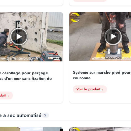
1:55
Systeme sur marche pied pour 
e carottage pour perçage
couronne
s d'un mur sans fixation de
Voir le produit
→
duit
→
e a sec automatisé
2