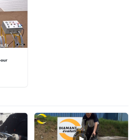
6:24
pour