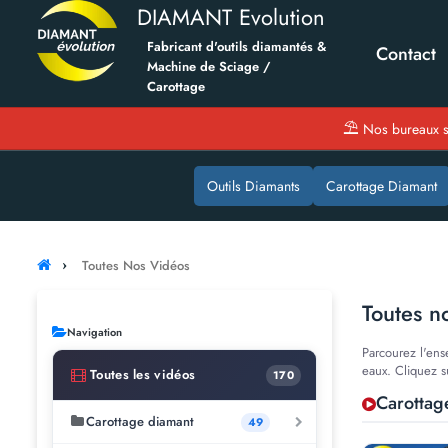
DIAMANT Evolution
Fabricant d'outils diamantés &
Contact
Machine de Sciage /
Carottage
⛱
Nos bureaux s
Outils Diamants
Carottage Diamant
Toutes Nos Vidéos
Toutes n
Navigation
Parcourez l'ens
eaux. Cliquez s
Toutes les vidéos
170
Carottag
Carottage diamant
49