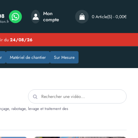
Mon
08
0 Article(s) - 0,00€
compte
ion.fr
tir du
24/08/26
r
Matériel de chantier
Sur Mesure
çage, rabotage, levage et traitement des