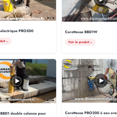
9:34
 electrique PRO500
Carotteuse BBD1W
duit
→
Voir le produit
→
4:02
Carotteuse PRO200 à eau ave
 BBD1 double colonne pour