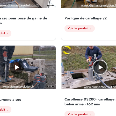
4:33
à sec pour pose de gaine de
Portique de carottage v2
on
Voir le produit
→
duit
→
0:38
Carotteuse DS200 - carottage 
uronne a sec
beton arme - 162 mm
duit
→
Voir le produit
→