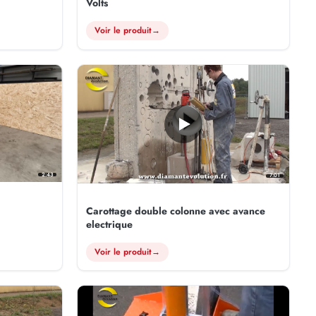
Volts
Voir le produit
→
2:43
7:01
Carottage double colonne avec avance
electrique
Voir le produit
→