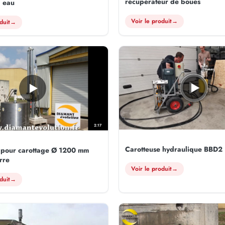
récupérateur de boues
a eau
Voir le produit
→
duit
→
2:17
Carotteuse hydraulique BBD2
 pour carottage Ø 1200 mm
rre
Voir le produit
→
duit
→