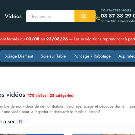
CONTACTEZ-NOUS
03 87 38 29 
Vidéos
contact@diamantevolut
ont fermés du
03/08
au
23/08/26
— Les expéditions reprendront à par
Sciage Diamant
Scie sur Table
Poncage / Rabotage
Aspirateu
os vidéos
170 vidéos · 28 catégories
emble de nos vidéos de démonstration : carottage, sciage et découpe diamant, pon
ur une vidéo pour la regarder et découvrir le matériel associé.
e a sec
11