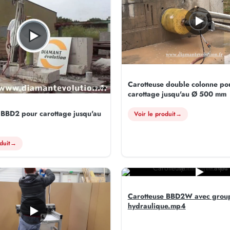
Carotteuse double colonne po
9:27
carottage jusqu'au Ø 500 mm
 BBD2 pour carottage jusqu'au
Voir le produit
→
duit
→
Carotteuse BBD2W avec grou
hydraulique.mp4