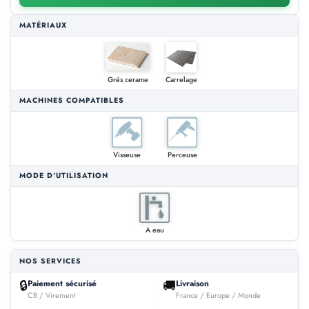
MATÉRIAUX
Grés cerame
Carrelage
MACHINES COMPATIBLES
Visseuse
Perceuse
MODE D'UTILISATION
A eau
NOS SERVICES
🔒
🚚
Paiement sécurisé
Livraison
CB / Virement
France / Europe / Monde