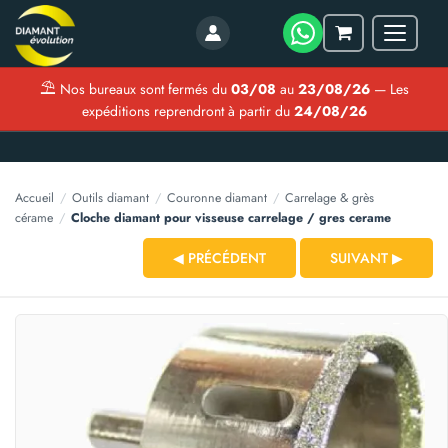
Menu
Mon
panier
⛱
Nos bureaux sont fermés du
03/08
au
23/08/26
— Les
expéditions reprendront à partir du
24/08/26
Accueil
/
Outils diamant
/
Couronne diamant
/
Carrelage & grès
cérame
/
Cloche diamant pour visseuse carrelage / gres cerame
◀ PRÉCÉDENT
SUIVANT ▶