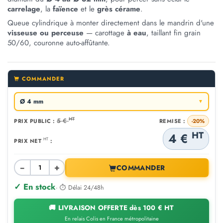
carrelage
, la
faïence
et le
grès cérame
.
Queue cylindrique à monter directement dans le mandrin d'une
visseuse ou perceuse
— carottage
à eau
, taillant fin grain
50/60, couronne auto-affûtante.
COMMANDER
Ø 4 mm
▼
HT
5 €
PRIX PUBLIC :
REMISE :
-20%
HT
4 €
HT
PRIX NET
:
−
+
COMMANDER
✓ En stock
· ⏱ Délai 24/48h
🚚 LIVRAISON OFFERTE dès 100 € HT
En relais Colis en France métropolitaine