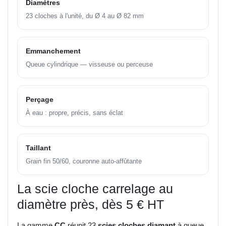
Diamètres
23 cloches à l'unité, du Ø 4 au Ø 82 mm
Emmanchement
Queue cylindrique — visseuse ou perceuse
Perçage
À eau : propre, précis, sans éclat
Taillant
Grain fin 50/60, couronne auto-affûtante
La scie cloche carrelage au
diamètre près, dès 5 € HT
La gamme
CC
réunit 23
scies cloches diamant
à queue