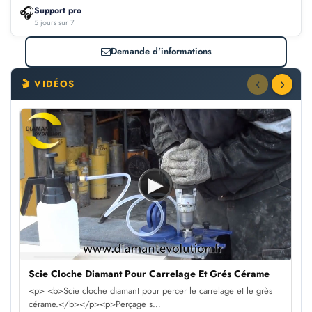
🎧
Support pro
5 jours sur 7
Demande d'informations
‹
›
🎬 VIDÉOS
▶
Scie Cloche Diamant Pour Carrelage Et Grés Cérame
<p> <b>Scie cloche diamant pour percer le carrelage et le grès
cérame.</b></p><p>Perçage s…