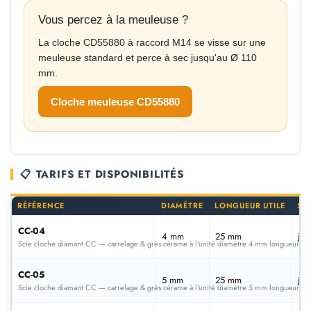
Vous percez à la meuleuse ?
La cloche CD55880 à raccord M14 se visse sur une
meuleuse standard et perce à sec jusqu'au Ø 110
mm.
Cloche meuleuse CD55880
📋 TARIFS ET DISPONIBILITÉS
RÉFÉRENCE
DIAMÉTRE
LONGUEUR UTILE
SE
CC-04
4 mm
25 mm
jan
Scie cloche diamant CC — carrelage & grès cérame à l'unité diamètre 4 mm longueur 2
CC-05
5 mm
25 mm
jan
Scie cloche diamant CC — carrelage & grès cérame à l'unité diamètre 5 mm longueur 2