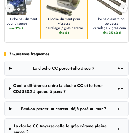
‹
›
ffret 11 cloches diamant
Cloche diamant pour
Cloche diamant pour
pour visseuse
visseuse
perceuse
carrelage / gres cerame
carrelage / gres cerame
dès 176 €
dès 4 €
dès 25,60 €
❓ Questions fréquentes
La cloche CC perce-t-elle à sec ?
＋
Quelle différence entre la cloche CC et le foret
＋
CD55805 à queue 6 pans ?
Peut-on percer un carreau déjà posé au mur ?
＋
La cloche CC traverse-t-elle le grès cérame pleine
＋
masse ?