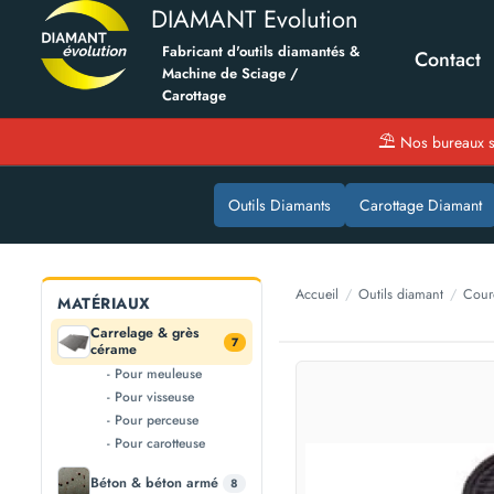
DIAMANT Evolution
Fabricant d'outils diamantés &
Contact
Machine de Sciage /
Carottage
⛱
Nos bureaux s
Outils Diamants
Carottage Diamant
Accueil
/
Outils diamant
/
Cour
MATÉRIAUX
Carrelage & grès
7
cérame
- Pour meuleuse
- Pour visseuse
- Pour perceuse
- Pour carotteuse
Béton & béton armé
8