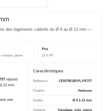
2 mm
e dans des logements calibrés du Ø 6 au Ø 12 mm —
Prix
s cérame, pierre
15 € HT
Caractéristiques
TIT
répond
Référence
CENTREUR-PL-PETIT
6 à 12 mm
Fixation
Ventouse
dans une
Guides
Ø 6 à 12 mm
Surfaces
Carrelage, grès, pierre