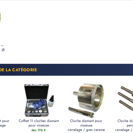
C —
, Ø
DE LA CATÉGORIE
t pour
Coffret 11 cloches diamant
Cloche diamant pour
Cloche di
lage
pour visseuse
visseuse
per
carrelage / gres cerame
carrelage /
€
dès 176 €