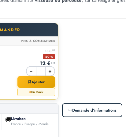
forets diamant sur
visseuse ou perceuse
, sur carrelage et grès
MMANDER
PRIX & COMMANDER
HT
15 €
-20 %
12 €
HT
−
+
🛒
Ajouter
En stock
Demande d'informations
🚚
Livraison
France / Europe / Monde