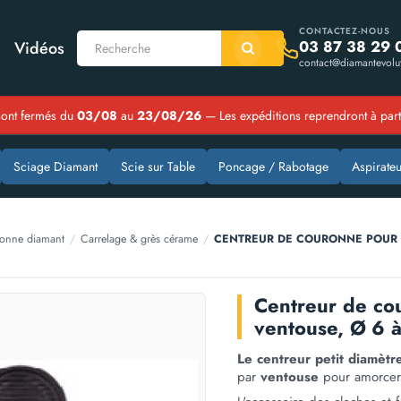
CONTACTEZ-NOUS
03 87 38 29 
Vidéos
contact@diamantevolut
ont fermés du
03/08
au
23/08/26
— Les expéditions reprendront à par
Sciage Diamant
Scie sur Table
Poncage / Rabotage
Aspirateu
onne diamant
/
Carrelage & grès cérame
/
CENTREUR DE COURONNE POUR 
Centreur de c
ventouse, Ø 6 
Le centreur petit diamètr
par
ventouse
pour amorcer 