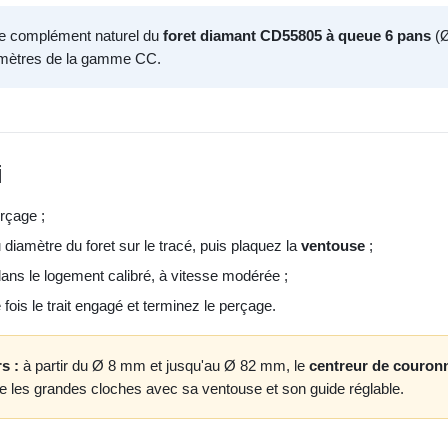
le complément naturel du
foret diamant CD55805 à queue 6 pans
(Ø
amètres de la gamme CC.
i
erçage ;
 diamètre du foret sur le tracé, puis plaquez la
ventouse
;
ns le logement calibré, à vitesse modérée ;
e fois le trait engagé et terminez le perçage.
s :
à partir du Ø 8 mm et jusqu'au Ø 82 mm, le
centreur de couron
e les grandes cloches avec sa ventouse et son guide réglable.