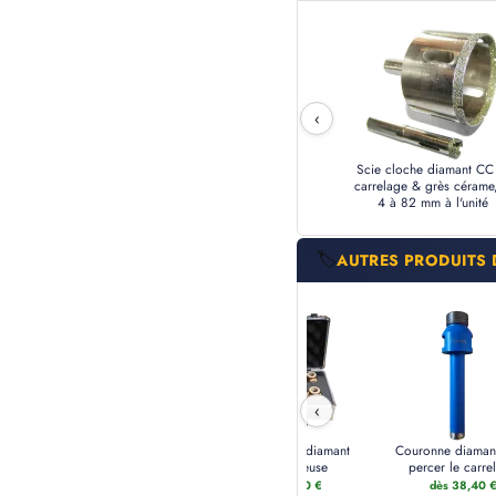
‹
Scie cloche diamant C
carrelage & grès cérame
4 à 82 mm à l'unité
🏷️
AUTRES PRODUITS 
‹
Fraise diamant
Coffret cloche diamant
Couronne diaman
pour meuleuse
pour meuleuse
percer le carre
e
dès 56 €
dès 237,60 €
dès 38,40 