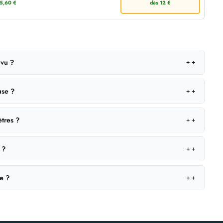
5,60 €
dès 12 €
évu ?
＋
use ?
＋
ètres ?
＋
 ?
＋
le ?
＋