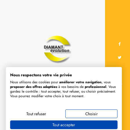
Une large gamme d'outils diamants :
Nous respectons votre vie privée
disque diamant, couronne de
Nous utilisons des cookies pour
améliorer votre navigation
, vous
proposer des offres adaptées
à vos besoins de
professionnel
. Vous
carottage, plateau a poncer et de
gardez le contrôle : tout accepter, tout refuser, ou choisir précisément.
machine de sciage / carottage à sec,
Vous pourrez modifier votre choix à tout moment.
à eau / ponçage de béton
Tout refuser
Choisir
Tout accepter