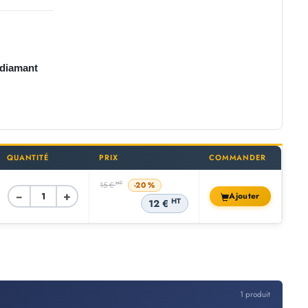
diamant
QUANTITÉ
PRIX
COMMANDER
HT
15 €
-20 %
−
+
Ajouter
HT
12 €
1 produit