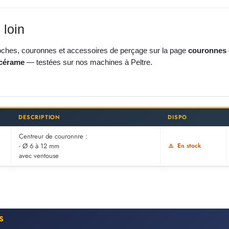
 loin
oches, couronnes et accessoires de perçage sur la page
couronnes 
 cérame
— testées sur nos machines à Peltre.
DESCRIPTION
DISPO
Centreur de couronnre :
- Ø 6 à 12 mm
En stock
avec ventouse
S