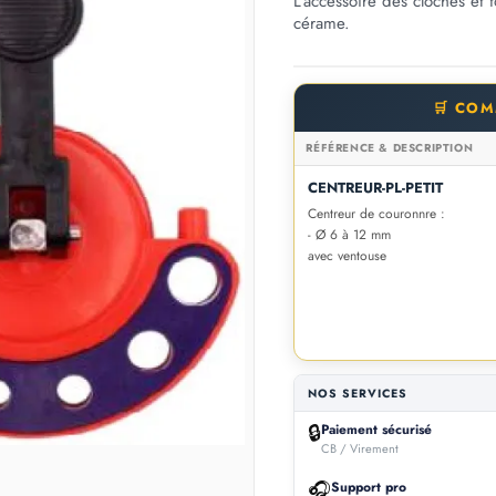
L'accessoire des cloches et 
cérame.
🛒 CO
RÉFÉRENCE & DESCRIPTION
CENTREUR-PL-PETIT
Centreur de couronnre :
- Ø 6 à 12 mm
avec ventouse
NOS SERVICES
🔒
Paiement sécurisé
CB / Virement
🎧
Support pro