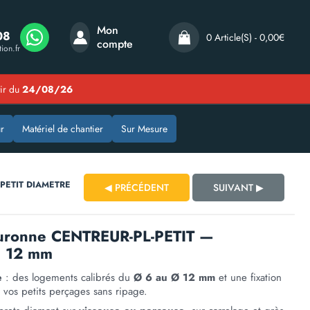
Mon
08
0 Article(s) - 0,00€
compte
ion.fr
tir du
24/08/26
r
Matériel de chantier
Sur Mesure
PETIT DIAMETRE
◀ PRÉCÉDENT
SUIVANT ▶
ouronne CENTREUR-PL-PETIT —
à 12 mm
e
: des logements calibrés du
Ø 6 au Ø 12 mm
et une fixation
vos petits perçages sans ripage.