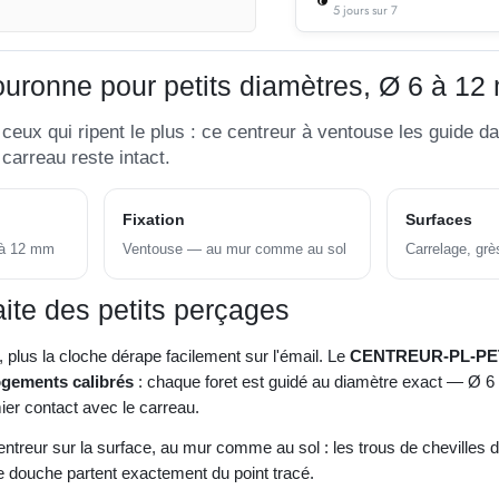
5 jours sur 7
ouronne pour petits diamètres, Ø 6 à 1
t ceux qui ripent le plus : ce centreur à ventouse les guid
 carreau reste intact.
Fixation
Surfaces
 à 12 mm
Ventouse — au mur comme au sol
Carrelage, grè
ite des petits perçages
t, plus la cloche dérape facilement sur l'émail. Le
CENTREUR-PL-PE
ogements calibrés
: chaque foret est guidé au diamètre exact — Ø 
ier contact avec le carreau.
entreur sur la surface, au mur comme au sol : les trous de chevilles 
e douche partent exactement du point tracé.