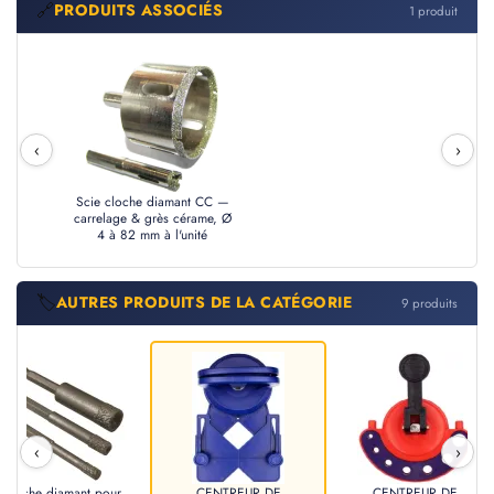
🔗
PRODUITS ASSOCIÉS
1 produit
‹
›
Scie cloche diamant CC —
carrelage & grès cérame, Ø
4 à 82 mm à l'unité
🏷️
AUTRES PRODUITS DE LA CATÉGORIE
9 produits
‹
›
Cloche diamant pour
CENTREUR DE
CENTREUR DE