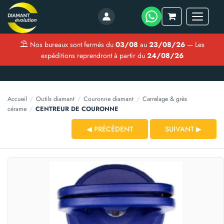
Menu
Mon
panier
⛱
Nos bureaux sont fermés du
03/08
au
23/08/26
— Les
expéditions reprendront à partir du
24/08/26
Accueil
/
Outils diamant
/
Couronne diamant
/
Carrelage & grès
cérame
/
CENTREUR DE COURONNE
◀ PRÉCÉDENT
SUIVANT ▶