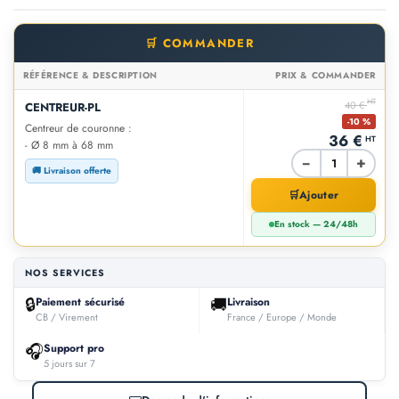
🛒 COMMANDER
RÉFÉRENCE & DESCRIPTION
PRIX & COMMANDER
HT
40 €
CENTREUR-PL
-10 %
Centreur de couronne :
36 €
HT
- Ø 8 mm à 68 mm
−
+
🚚 Livraison offerte
🛒
Ajouter
En stock — 24/48h
NOS SERVICES
🔒
🚚
Paiement sécurisé
Livraison
CB / Virement
France / Europe / Monde
🎧
Support pro
5 jours sur 7