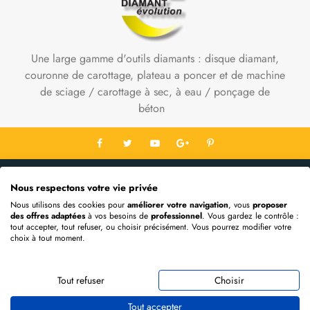
Une large gamme d'outils diamants : disque diamant,
couronne de carottage, plateau a poncer et de machine
de sciage / carottage à sec, à eau / ponçage de
béton
Contact Info
Nous respectons votre vie privée
Informations
Nous utilisons des cookies pour
améliorer votre navigation
, vous
proposer
des offres adaptées
à vos besoins de
professionnel
. Vous gardez le contrôle :
Mon Compte
tout accepter, tout refuser, ou choisir précisément. Vous pourrez modifier votre
choix à tout moment.
Extras
Tout refuser
Choisir
Propulsé par
OpenCart
DIAMANT EVOLUTION © 2026
Tout accepter