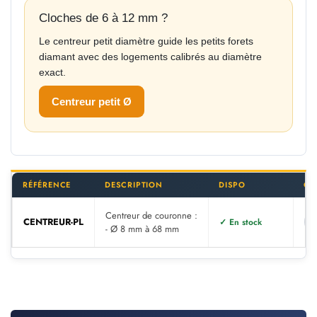
Cloches de 6 à 12 mm ?
Le centreur petit diamètre guide les petits forets
diamant avec des logements calibrés au diamètre
exact.
Centreur petit Ø
RÉFÉRENCE
DESCRIPTION
DISPO
QU
Centreur de couronne :
CENTREUR-PL
✓ En stock
- Ø 8 mm à 68 mm