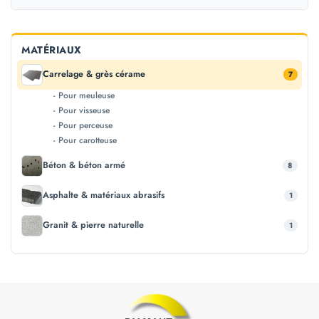
MATÉRIAUX
Carrelage & grès cérame
7
- Pour meuleuse
- Pour visseuse
- Pour perceuse
- Pour carotteuse
Béton & béton armé
8
Asphalte & matériaux abrasifs
1
Granit & pierre naturelle
1