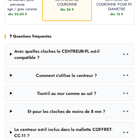
perceuse
COURONNE
COURONNE POUR PETIT
arrelage / gres cerame
DIAMETRE
dès 36 €
dès 25,60 €
dès 12 €
❓ Questions fréquentes
Avec quelles cloches le CENTREUR-PL est-il
＋
compatible ?
Comment s'utilise le centreur ?
＋
Tient-il au mur comme au sol ?
＋
Et pour les cloches de moins de 8 mm ?
＋
Le centreur est-il inclus dans la mallette COFFRET-
＋
CC-11 ?