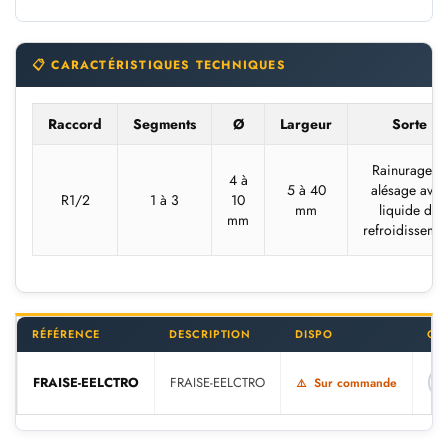
📋 CARACTÉRISTIQUES TECHNIQUES
Raccord
Segments
Ø
Largeur
Sorte
Rainurage et
4 à
5 à 40
alésage avec
R1/2
1 à 3
10
mm
liquide de
mm
refroidisseme
RÉFÉRENCE
DESCRIPTION
DISPO
QU
FRAISE-EELCTRO
FRAISE-EELCTRO
Sur commande