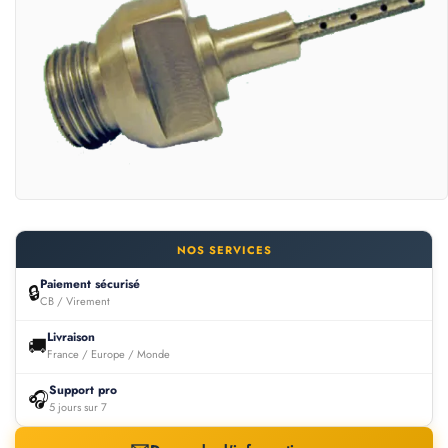
NOS SERVICES
Paiement sécurisé
🔒
CB / Virement
Livraison
🚚
France / Europe / Monde
Support pro
🎧
5 jours sur 7