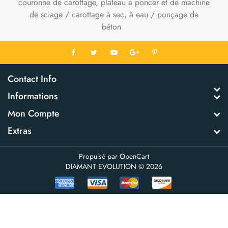
couronne de carottage, plateau a poncer et de machine
de sciage / carottage à sec, à eau / ponçage de
béton
Contact Info
Informations
Mon Compte
Extras
Propulsé par
OpenCart
DIAMANT EVOLUTION © 2026