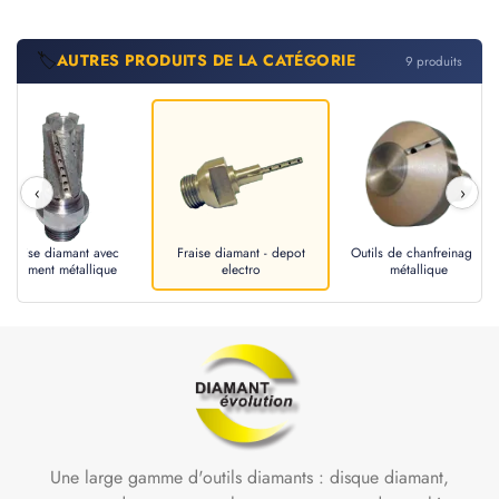
🏷️
AUTRES PRODUITS DE LA CATÉGORIE
9 produits
‹
›
Fraise diamant avec
Fraise diamant - depot
Outils de chanfreinage -
segment métallique
electro
métallique
Une large gamme d'outils diamants : disque diamant,