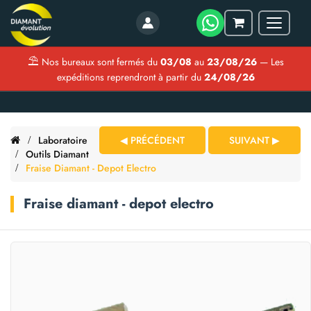
Menu
Mon
panier
⛱
Nos bureaux sont fermés du
03/08
au
23/08/26
— Les
expéditions reprendront à partir du
24/08/26
Laboratoire
◀ PRÉCÉDENT
SUIVANT ▶
Outils Diamant
Fraise Diamant - Depot Electro
Fraise diamant - depot electro