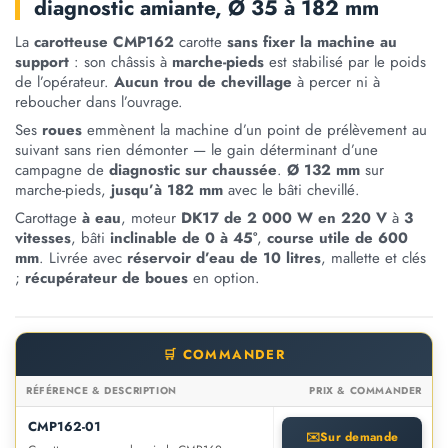
diagnostic amiante, Ø 35 à 182 mm
La
carotteuse CMP162
carotte
sans fixer la machine au
support
: son châssis à
marche-pieds
est stabilisé par le poids
de l’opérateur.
Aucun trou de chevillage
à percer ni à
reboucher dans l’ouvrage.
Ses
roues
emmènent la machine d’un point de prélèvement au
suivant sans rien démonter — le gain déterminant d’une
campagne de
diagnostic sur chaussée
.
Ø 132 mm
sur
marche-pieds,
jusqu’à 182 mm
avec le bâti chevillé.
Carottage
à eau
, moteur
DK17 de 2 000 W en 220 V
à
3
vitesses
, bâti
inclinable de 0 à 45°
,
course utile de 600
mm
. Livrée avec
réservoir d’eau de 10 litres
, mallette et clés
;
récupérateur de boues
en option.
🛒 COMMANDER
RÉFÉRENCE & DESCRIPTION
PRIX & COMMANDER
CMP162-01
✉️
Sur demande