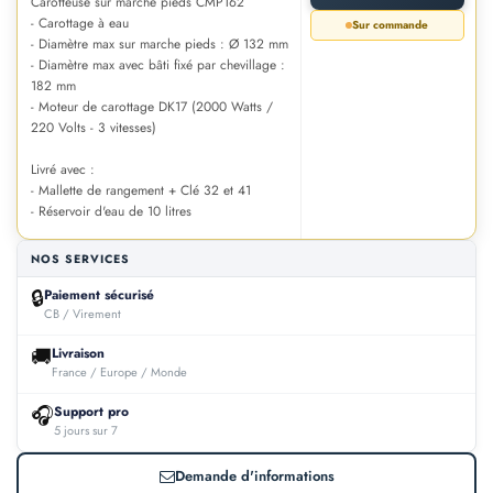
Carotteuse sur marche pieds CMP162
- Carottage à eau
Sur commande
- Diamètre max sur marche pieds : Ø 132 mm
- Diamètre max avec bâti fixé par chevillage :
182 mm
- Moteur de carottage DK17 (2000 Watts /
220 Volts - 3 vitesses)
Livré avec :
- Mallette de rangement + Clé 32 et 41
- Réservoir d'eau de 10 litres
NOS SERVICES
🔒
Paiement sécurisé
CB / Virement
🚚
Livraison
France / Europe / Monde
🎧
Support pro
5 jours sur 7
Demande d'informations