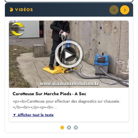
‹
›
🎬 VIDÉOS
▶
Carotteuse Sur Marche Pieds - A Sec
<p><b>Carotteuse pour effectuer des diagnostics sur chaussée.
</b><br></p><p><b>…
▼ Afficher tout le texte