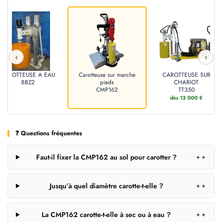
‹
›
CAROTTEUSE A EAU
Carotteuse sur marche
CAROTTEUSE SUR
BBZ2
pieds
CHARIOT
CMP162
TT350
dès 13 000 €
❓ Questions fréquentes
Faut-il fixer la CMP162 au sol pour carotter ?
＋
Jusqu’à quel diamètre carotte-t-elle ?
＋
La CMP162 carotte-t-elle à sec ou à eau ?
＋