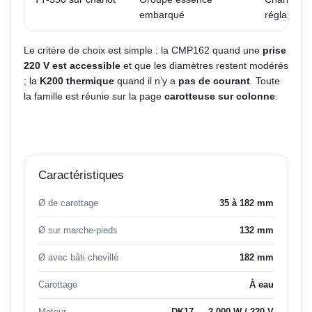
embarqué
réglables
Le critère de choix est simple : la CMP162 quand une
prise
220 V est accessible
et que les diamètres restent modérés
; la
K200 thermique
quand il n’y a
pas de courant
. Toute
la famille est réunie sur la page
carotteuse sur colonne
.
Caractéristiques
Ø de carottage
35 à 182 mm
Ø sur marche-pieds
132 mm
Ø avec bâti chevillé
182 mm
Carottage
À eau
Moteur
DK17 — 2 000 W / 220 V