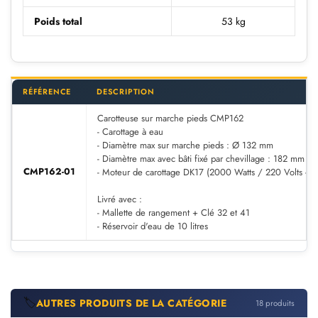
Poids total
53 kg
RÉFÉRENCE
DESCRIPTION
Carotteuse sur marche pieds CMP162
- Carottage à eau
- Diamètre max sur marche pieds : Ø 132 mm
- Diamètre max avec bâti fixé par chevillage : 182 mm
CMP162-01
- Moteur de carottage DK17 (2000 Watts / 220 Volts - 3 
Livré avec :
- Mallette de rangement + Clé 32 et 41
- Réservoir d'eau de 10 litres
🏷️
AUTRES PRODUITS DE LA CATÉGORIE
18 produits