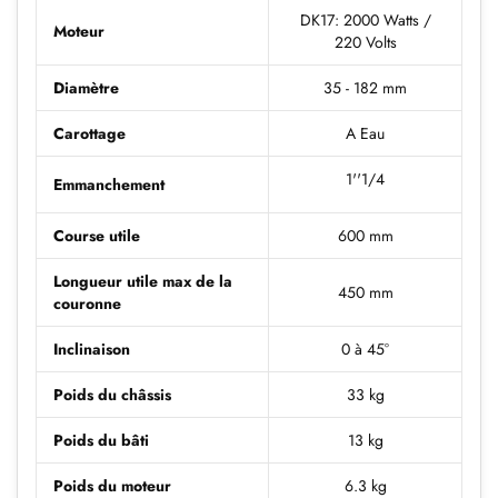
DK17: 2000 Watts /
Moteur
220 Volts
Diamètre
35 - 182 mm
Carottage
A Eau
1''1/4
Emmanchement
Course utile
600 mm
Longueur utile max de la
450 mm
couronne
Inclinaison
0 à 45°
Poids du châssis
33 kg
Poids du bâti
13 kg
Poids du moteur
6.3 kg