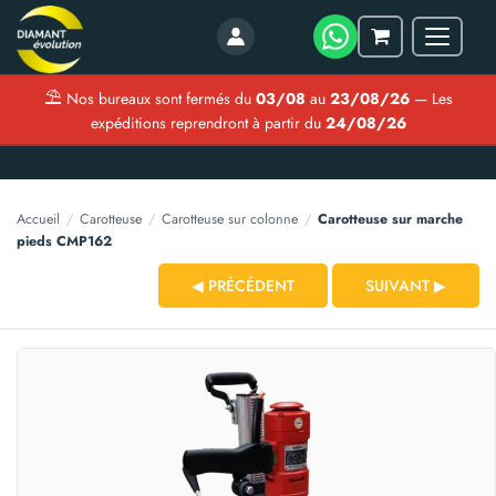
Menu
Mon
panier
⛱
Nos bureaux sont fermés du
03/08
au
23/08/26
— Les
expéditions reprendront à partir du
24/08/26
Accueil
/
Carotteuse
/
Carotteuse sur colonne
/
Carotteuse sur marche
pieds CMP162
◀ PRÉCÉDENT
SUIVANT ▶