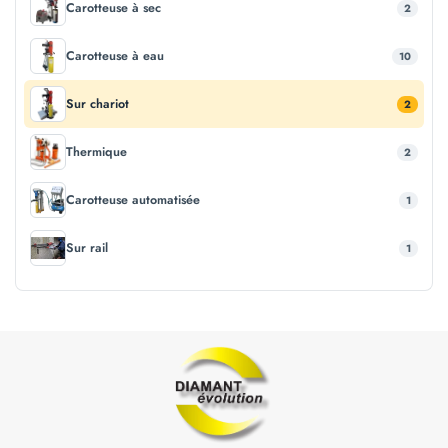
Carotteuse à sec
2
Carotteuse à eau
10
Sur chariot
2
Thermique
2
Carotteuse automatisée
1
Sur rail
1