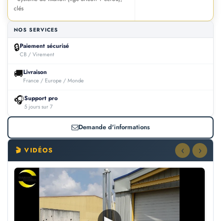
clés
NOS SERVICES
🔒
Paiement sécurisé
CB / Virement
🚚
Livraison
France / Europe / Monde
🎧
Support pro
5 jours sur 7
Demande d'informations
‹
›
🎬 VIDÉOS