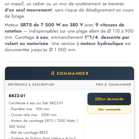
un massif, un radier ou un mur de soutènement se traverse
d’un seul mouvement
, sans risque de désalignement en cours
de forage.
Moteur
SR75 de 7 500 W en 380 V
avec
9 vitesses de
rotation
— indispensables sur une plage allant de Ø 110 à 900
mm. Carottage
à eau
, emmanchement
1"1/4
,
descente par
volant ou motorisée
. Une version à
moteur hydraulique
est
documentée jusqu’au Ø 1 000 mm.
🛒 COMMANDER
RÉFÉRENCE & DESCRIPTION
PRIX & COMMANDER
BBZ2-01
✉️
Sur demande
Carotteuse à eau sur bâti BBZ2-01
- Diamètre max : 900 mm
Sur commande
- Course utile max : 2000 mm
- Moteur de carottage SR75 ( 7500 Watts /
380 Volts)
- Bâti de carottage BBZ2
- Système de fixation (tige artéon + écrou),