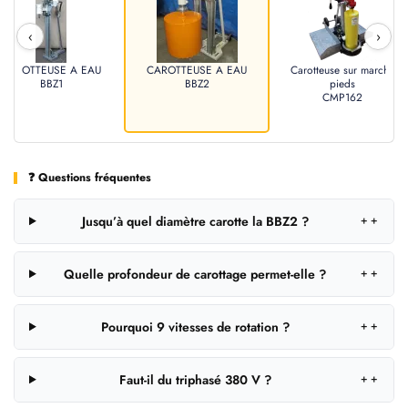
‹
›
CAROTTEUSE A EAU
CAROTTEUSE A EAU
Carotteuse sur marche
BBZ1
BBZ2
pieds
CMP162
❓ Questions fréquentes
Jusqu’à quel diamètre carotte la BBZ2 ?
＋
Quelle profondeur de carottage permet-elle ?
＋
Pourquoi 9 vitesses de rotation ?
＋
Faut-il du triphasé 380 V ?
＋