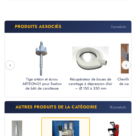
🔗
PRODUITS ASSOCIÉS
3 produits
‹
›
Tige artéon et écrou
Récupérateur de boues de
Cheville à f
ARTEON-01 pour fixation
carottage à dépression d'air
de carotte
de bâti de carotteuse
— Ø 150 à 350 mm
🏷️
AUTRES PRODUITS DE LA CATÉGORIE
18 produits