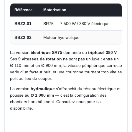
Référence
Motorisation
Vit
BBZ2-01
SR75
— 7 500 W / 380 V électrique
9 v
BBZ2-02
Moteur hydraulique
—
La version
électrique SR75
demande du
triphasé 380 V
.
Ses
9 vitesses de rotation
ne sont pas un luxe : entre un
Ø 110 mm et un Ø 900 mm, la vitesse périphérique correcte
varie d’un facteur huit, et une couronne tournant trop vite se
polit au lieu de couper.
La version
hydraulique
s’affranchit du réseau électrique et
pousse au
Ø 1 000 mm
— c’est la configuration des
chantiers hors bâtiment. Consultez-nous pour sa
disponibilité.