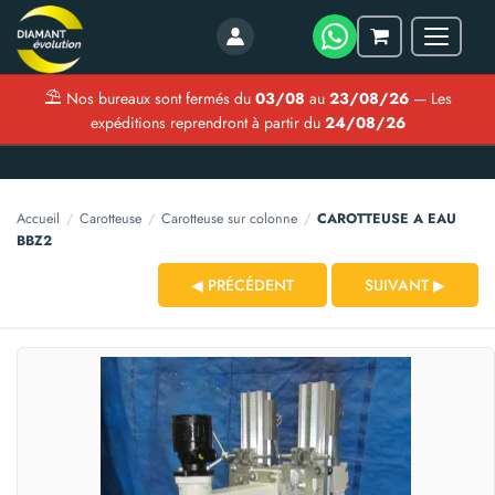
Menu
Mon
panier
⛱
Nos bureaux sont fermés du
03/08
au
23/08/26
— Les
expéditions reprendront à partir du
24/08/26
Accueil
/
Carotteuse
/
Carotteuse sur colonne
/
CAROTTEUSE A EAU
BBZ2
◀ PRÉCÉDENT
SUIVANT ▶