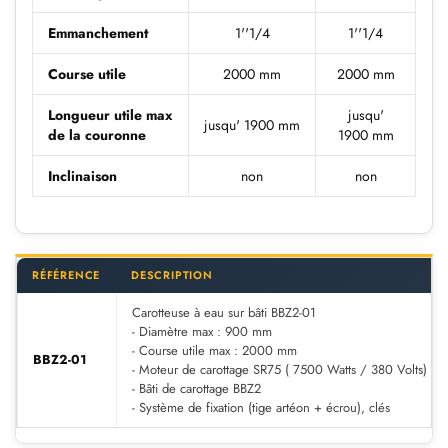
Emmanchement
1''1/4
1''1/4
Course utile
2000 mm
2000 mm
Longueur utile max
jusqu'
jusqu' 1900 mm
de la couronne
1900 mm
Inclinaison
non
non
RÉFÉRENCE
DESCRIPTION
Carotteuse à eau sur bâti BBZ2-01
- Diamètre max : 900 mm
- Course utile max : 2000 mm
BBZ2-01
- Moteur de carottage SR75 ( 7500 Watts / 380 Volts)
- Bâti de carottage BBZ2
- Système de fixation (tige artéon + écrou), clés