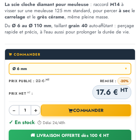
La scie cloche diamant pour meuleuse
: raccord
M14
à
visser sur une meuleuse 125 mm standard, pour percer
à sec
le
carrelage
et le
grès cérame
, même pleine masse.
Du
Ø 6 au Ø 110 mm
, taillant
grain 40
auto-affûtant : perçage
rapide et précis, à l'eau aussi pour prolonger la durée de vie.
COMMANDER
Ø 6 mm
▼
HT
22 €
PRIX PUBLIC :
REMISE :
-20%
HT
17.6 €
HT
PRIX NET
:
−
+
COMMANDER
✓ En stock
· ⏱ Délai 24/48h
🚚 LIVRAISON OFFERTE dès 100 € HT