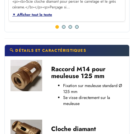
<p><b>Scie cloche diamant pour percer le carrelage et le grès
cérame.</b></p><p>Perçage si…
▼ Afficher tout le texte
🔍 DÉTAILS ET CARACTÉRISTIQUES
Raccord M14 pour
meuleuse 125 mm
Fixation sur meuleuse standard Ø
125 mm
Se visse directement sur la
meuleuse
Cloche diamant