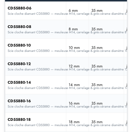
CD55880-06
6 mm
35 mm
jan
Scie cloche diamant CD55880 — meuleuse M14, carrelage & grès cérame diamètre 6 m
CD55880-08
8 mm
35 mm
jan
Scie cloche diamant CD55880 — meuleuse M14, carrelage & grès cérame diamètre 8 m
CD55880-10
10 mm
35 mm
jan
Scie cloche diamant CD55880 — meuleuse M14, carrelage & grès cérame diamètre 10
CD55880-12
12 mm
35 mm
jan
Scie cloche diamant CD55880 — meuleuse M14, carrelage & grès cérame diamètre 12 
CD55880-14
14 mm
35 mm
jan
Scie cloche diamant CD55880 — meuleuse M14, carrelage & grès cérame diamètre 14 
CD55880-16
16 mm
35 mm
jan
Scie cloche diamant CD55880 — meuleuse M14, carrelage & grès cérame diamètre 16 
CD55880-18
18 mm
35 mm
jan
Scie cloche diamant CD55880 — meuleuse M14, carrelage & grès cérame diamètre 18 