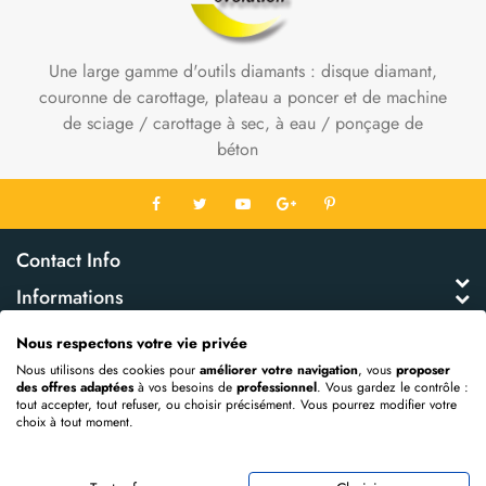
Une large gamme d'outils diamants : disque diamant,
couronne de carottage, plateau a poncer et de machine
de sciage / carottage à sec, à eau / ponçage de
béton
Contact Info
Informations
Mon Compte
Nous respectons votre vie privée
Extras
Nous utilisons des cookies pour
améliorer votre navigation
, vous
proposer
des offres adaptées
à vos besoins de
professionnel
. Vous gardez le contrôle :
tout accepter, tout refuser, ou choisir précisément. Vous pourrez modifier votre
choix à tout moment.
Propulsé par
OpenCart
DIAMANT EVOLUTION © 2026