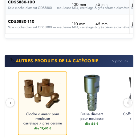
CD55880-100
100 mm
45 mm
jan
Scie cloche diamant CD55880 — meuleuse M14, carrelage & grès cérame diamètre 10
CD55880-110
110 mm
45 mm
jan
Scie cloche diamant CD55880 — meuleuse M14, carrelage & grès cérame diamètre 11
🏷️
AUTRES PRODUITS DE LA CATÉGORIE
9 produits
‹
›
Cloche diamant pour
Fraise diamant
Coffret c
meuleuse
pour meuleuse
pour
carrelage / gres cerame
dès 56 €
dès 
dès 17,60 €