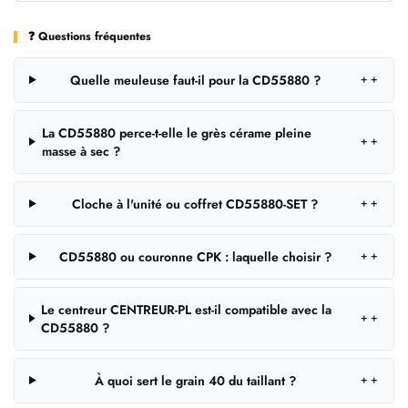
❓ Questions fréquentes
Quelle meuleuse faut-il pour la CD55880 ?
＋
La CD55880 perce-t-elle le grès cérame pleine
＋
masse à sec ?
Cloche à l'unité ou coffret CD55880-SET ?
＋
CD55880 ou couronne CPK : laquelle choisir ?
＋
Le centreur CENTREUR-PL est-il compatible avec la
＋
CD55880 ?
À quoi sert le grain 40 du taillant ?
＋