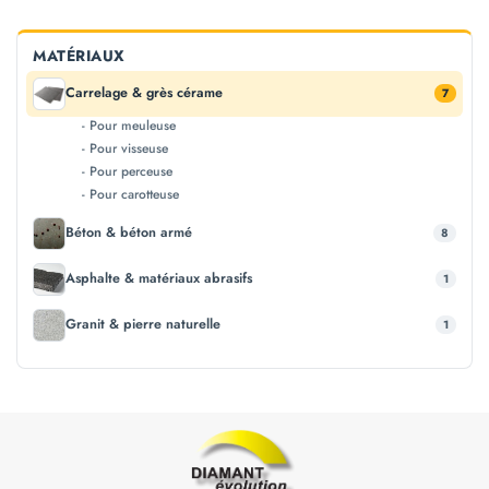
MATÉRIAUX
Carrelage & grès cérame
7
- Pour meuleuse
- Pour visseuse
- Pour perceuse
- Pour carotteuse
Béton & béton armé
8
Asphalte & matériaux abrasifs
1
Granit & pierre naturelle
1