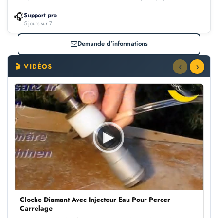
🎧
Support pro
5 jours sur 7
Demande d'informations
‹
›
🎬 VIDÉOS
▶
Cloche Diamant Avec Injecteur Eau Pour Percer
Carrelage