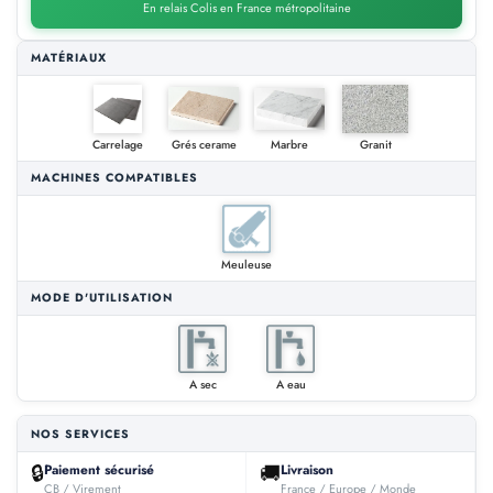
En relais Colis en France métropolitaine
MATÉRIAUX
Carrelage
Grés cerame
Marbre
Granit
MACHINES COMPATIBLES
Meuleuse
MODE D'UTILISATION
A sec
A eau
NOS SERVICES
🔒
🚚
Paiement sécurisé
Livraison
CB / Virement
France / Europe / Monde