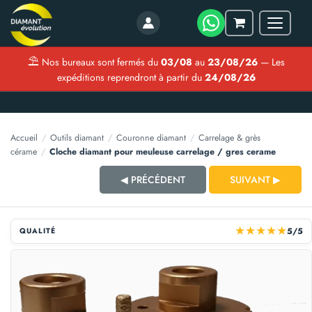
Menu
Mon
panier
⛱
Nos bureaux sont fermés du
03/08
au
23/08/26
— Les
expéditions reprendront à partir du
24/08/26
Accueil
/
Outils diamant
/
Couronne diamant
/
Carrelage & grès
cérame
/
Cloche diamant pour meuleuse carrelage / gres cerame
◀ PRÉCÉDENT
SUIVANT ▶
★
★
★
★
★
5/5
QUALITÉ