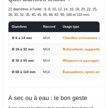
22 diamètres à l'unité : 6, 8, 10, 12, 14, 16, 18, 20, 22, 25,
28, 30, 32, 35, 40, 45, 55, 68, 82, 90, 100 et 110 mm.
Diamètres
Raccord
Usage type
Ø 6 à 14 mm
M14
Chevilles et fixations dans 
Ø 16 à 32 mm
M14
Robinetterie, supports, pa
Ø 35 à 55 mm
M14
Mitigeurs et passages de t
Ø 68 à 110 mm
M14
Évacuations, spots encastr
À sec ou à eau : le bon geste
À sec, laissez la vitesse de la meuleuse faire le travail