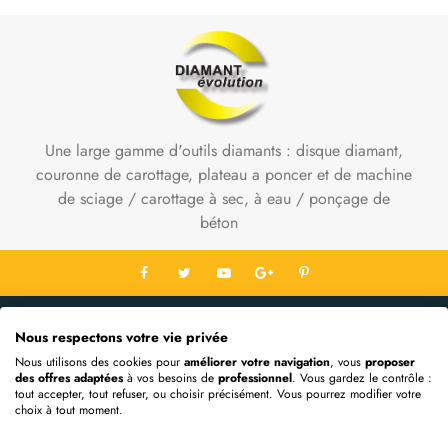
Une large gamme d'outils diamants : disque diamant,
couronne de carottage, plateau a poncer et de machine
de sciage / carottage à sec, à eau / ponçage de
béton
Contact Info
Nous respectons votre vie privée
Informations
Nous utilisons des cookies pour
améliorer votre navigation
, vous
proposer
des offres adaptées
à vos besoins de
professionnel
. Vous gardez le contrôle :
Mon Compte
tout accepter, tout refuser, ou choisir précisément. Vous pourrez modifier votre
choix à tout moment.
Extras