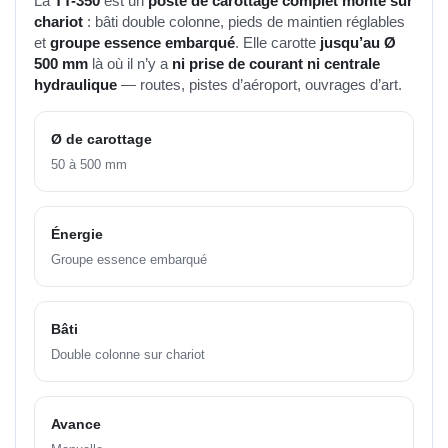
La
TT-350
est un
poste de carottage complet monté sur
chariot
: bâti double colonne, pieds de maintien réglables
et
groupe essence embarqué
. Elle carotte
jusqu’au Ø
500 mm
là où il n’y a
ni prise de courant ni centrale
hydraulique
— routes, pistes d’aéroport, ouvrages d’art.
Ø de carottage
50 à 500 mm
Énergie
Groupe essence embarqué
Bâti
Double colonne sur chariot
Avance