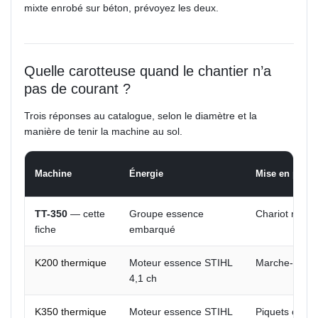
mixte enrobé sur béton, prévoyez les deux.
Quelle carotteuse quand le chantier n’a
pas de courant ?
Trois réponses au catalogue, selon le diamètre et la
manière de tenir la machine au sol.
Machine
Énergie
Mise en place
TT-350
— cette
Groupe essence
Chariot roulan
fiche
embarqué
K200 thermique
Moteur essence STIHL
Marche-pieds,
4,1 ch
K350 thermique
Moteur essence STIHL
Piquets ou sa