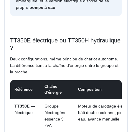
embarquée, et la version électrique dispose de sa
propre
pompe à eau
.
TT350E électrique ou TT350H hydraulique
?
Deux configurations, même principe de chariot autonome.
La différence tient à la chaîne d’énergie entre le groupe et
la broche.
Chaîne
Référence
Composition
d’énergie
TT350E
—
Groupe
Moteur de carottage électriq
électrique
électrogène
bâti double colonne, pied d
essence 9
eau, avance manuelle
kVA