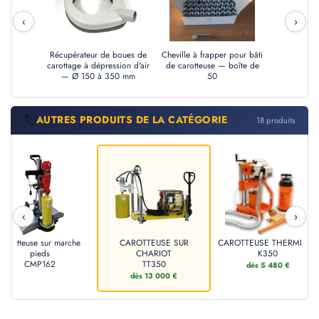
‹
›
Récupérateur de boues de
Cheville à frapper pour bâti
carottage à dépression d'air
de carotteuse — boîte de
— Ø 150 à 350 mm
50
🏷️
AUTRES PRODUITS DE LA CATÉGORIE
18 produits
‹
›
Carotteuse sur marche
CAROTTEUSE SUR
CAROTTEUSE THERMIQUE
pieds
CHARIOT
K350
CMP162
TT350
dès 5 480 €
dès 13 000 €