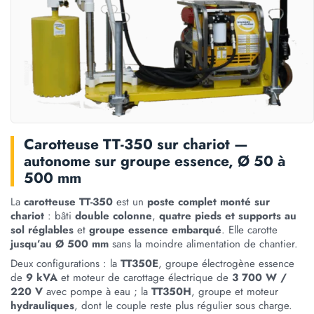
Carotteuse TT-350 sur chariot —
autonome sur groupe essence, Ø 50 à
500 mm
La
carotteuse TT-350
est un
poste complet monté sur
chariot
: bâti
double colonne
,
quatre pieds et supports au
sol réglables
et
groupe essence embarqué
. Elle carotte
jusqu’au Ø 500 mm
sans la moindre alimentation de chantier.
Deux configurations : la
TT350E
, groupe électrogène essence
de
9 kVA
et moteur de carottage électrique de
3 700 W /
220 V
avec pompe à eau ; la
TT350H
, groupe et moteur
hydrauliques
, dont le couple reste plus régulier sous charge.