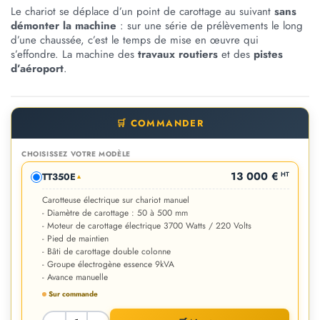
Le chariot se déplace d’un point de carottage au suivant
sans
démonter la machine
: sur une série de prélèvements le long
d’une chaussée, c’est le temps de mise en œuvre qui
s’effondre. La machine des
travaux routiers
et des
pistes
d’aéroport
.
🛒 COMMANDER
CHOISISSEZ VOTRE MODÈLE
13 000 €
HT
TT350E
▼
Carotteuse électrique sur chariot manuel
- Diamètre de carottage : 50 à 500 mm
- Moteur de carottage électrique 3700 Watts / 220 Volts
- Pied de maintien
- Bâti de carottage double colonne
- Groupe électrogène essence 9kVA
- Avance manuelle
Sur commande