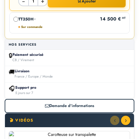
−
+
🛒
Ajouter
14 500 €
HT
TT350H
▼
Sur commande
NOS SERVICES
🔒
Paiement sécurisé
CB / Virement
🚚
Livraison
France / Europe / Monde
🎧
Support pro
5 jours sur 7
Demande d'informations
‹
›
🎬 VIDÉOS