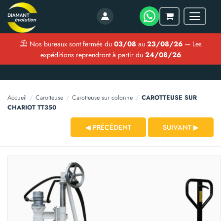
Menu
Mon
panier
⛱
Nos bureaux sont fermés du
03/08
au
23/08/26
— Les
expéditions reprendront à partir du
24/08/26
Accueil
/
Carotteuse
/
Carotteuse sur colonne
/
CAROTTEUSE SUR
CHARIOT TT350
◀ PRÉCÉDENT
SUIVANT ▶