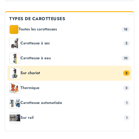
TYPES DE CAROTTEUSES
Toutes les carotteuses
18
Carotteuse à sec
2
Carotteuse à eau
10
Sur chariot
2
Thermique
2
Carotteuse automatisée
1
Sur rail
1