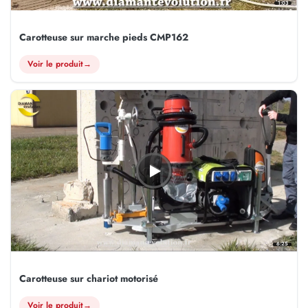
1:03
Carotteuse sur marche pieds CMP162
Voir le produit
→
6:25
Carotteuse sur chariot motorisé
Voir le produit
→