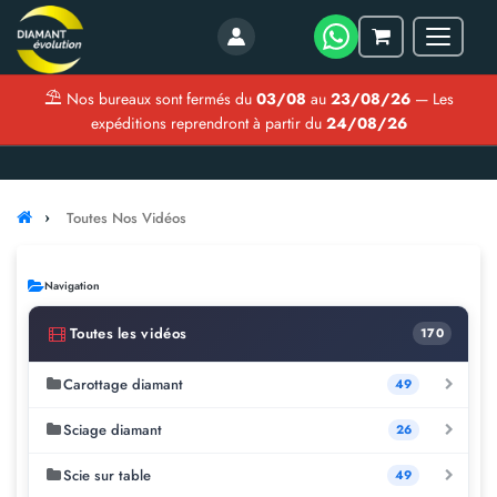
Menu
Mon
panier
⛱
Nos bureaux sont fermés du
03/08
au
23/08/26
— Les
expéditions reprendront à partir du
24/08/26
Toutes Nos Vidéos
Navigation
Toutes les vidéos
170
Carottage diamant
49
Sciage diamant
26
Scie sur table
49