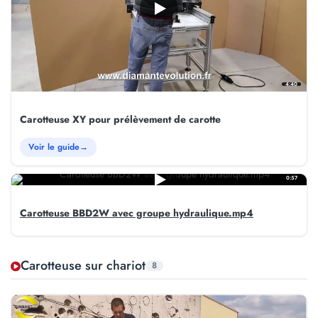
4:40
Carotteuse XY pour prélèvement de carotte
Voir le guide
→
0:57
Carotteuse BBD2W avec groupe hydraulique.mp4
Carotteuse sur chariot
8