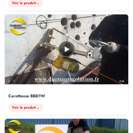
Voir le produit
→
2:06
Carotteuse BBD1W
Voir le produit
→