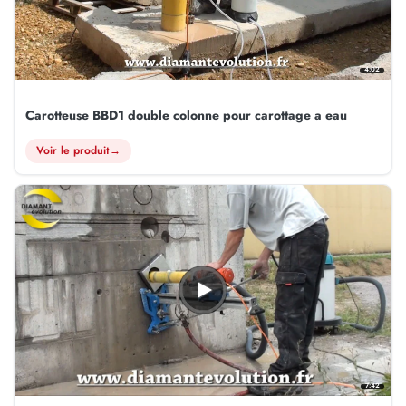
4:02
Carotteuse BBD1 double colonne pour carottage a eau
Voir le produit
→
7:42