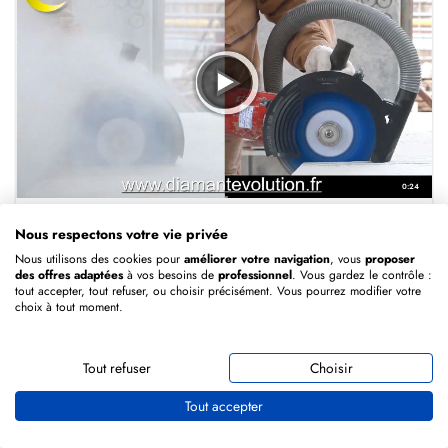
0:24
Nous respectons votre vie privée
Carter d'aspiration pour meuleuse 125 mm et 230 mm
Nous utilisons des cookies pour
améliorer votre navigation
, vous
proposer
des offres adaptées
à vos besoins de
professionnel
. Vous gardez le contrôle :
Voir le produit
→
tout accepter, tout refuser, ou choisir précisément. Vous pourrez modifier votre
choix à tout moment.
Tout refuser
Choisir
Tout accepter