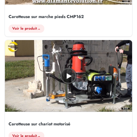
1:03
Carotteuse sur marche pieds CMP162
Voir le produit
→
6:25
Carotteuse sur chariot motorisé
Voir le produit
→