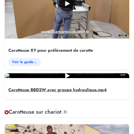
4:40
Carotteuse XY pour prélèvement de carotte
Voir le guide
→
0:57
Carotteuse BBD2W avec groupe hydraulique.mp4
Carotteuse sur chariot
8