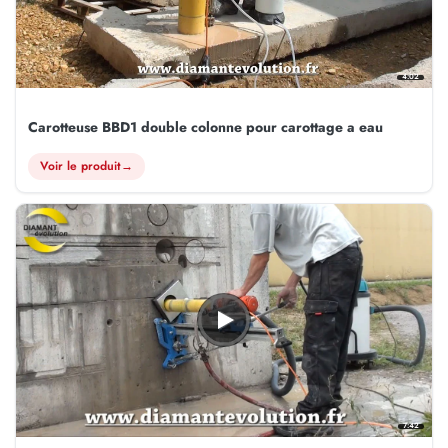
4:02
Carotteuse BBD1 double colonne pour carottage a eau
Voir le produit
→
7:42