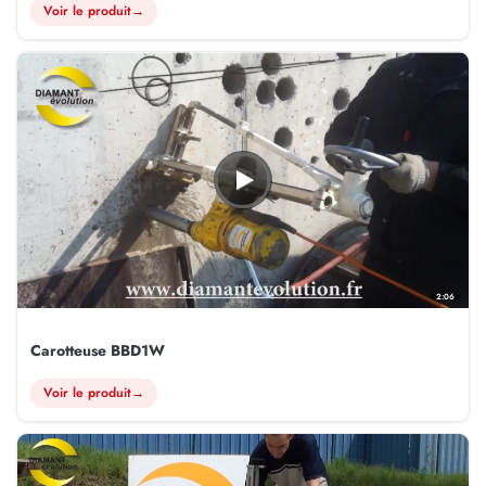
Voir le produit
→
2:06
Carotteuse BBD1W
Voir le produit
→