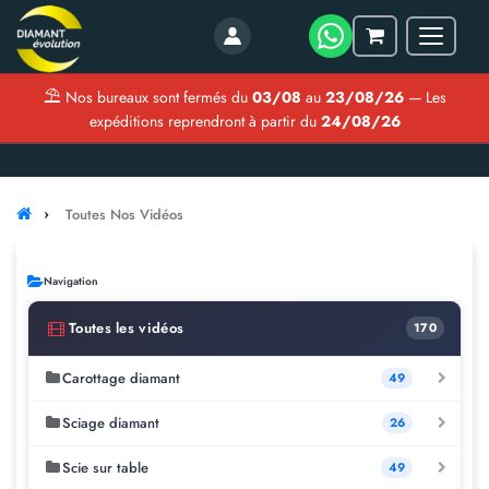
Menu
Mon
panier
⛱
Nos bureaux sont fermés du
03/08
au
23/08/26
— Les
expéditions reprendront à partir du
24/08/26
Toutes Nos Vidéos
Navigation
Toutes les vidéos
170
Carottage diamant
49
Sciage diamant
26
Scie sur table
49