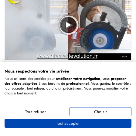
0:24
Nous respectons votre vie privée
Carter d'aspiration pour meuleuse 125 mm et 230 mm
Nous utilisons des cookies pour
améliorer votre navigation
, vous
proposer
des offres adaptées
à vos besoins de
professionnel
. Vous gardez le contrôle :
Voir le produit
→
tout accepter, tout refuser, ou choisir précisément. Vous pourrez modifier votre
choix à tout moment.
Tout refuser
Choisir
Tout accepter