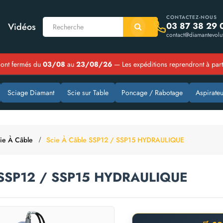
CONTACTEZ-NOUS
03 87 38 29 
Vidéos
contact@diamantevolut
ont fermés du
03/08
au
23/08/26
— Les expéditions reprendront à par
Sciage Diamant
Scie sur Table
Poncage / Rabotage
Aspirateu
ie À Câble
Scie À Câble SSP12 / SSP15 HYDRAULIQUE
e SSP12 / SSP15 HYDRAULIQUE