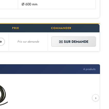
Ø 600 mm
PRIX
COMMANDER
+
✉️ SUR DEMANDE
Prix sur demande
4 produits
›