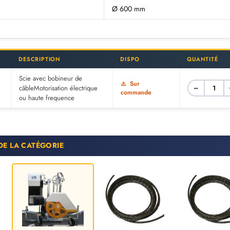
Ø 600 mm
DESCRIPTION
DISPO
QUANTITÉ
Scie avec bobineur de
Sur
−
câbleMotorisation électrique
commande
ou haute frequence
DE LA CATÉGORIE