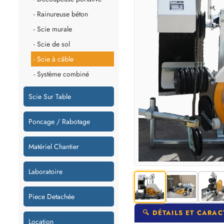
- Rainureuse béton
- Scie murale
- Scie de sol
- Scie à câble
- Système combiné
Scie Sur Table
Poncage / Rabotage
Matériel Chantier
Laboratoire
Piece Detachée
🔍 DÉTAILS ET CARAC
Location