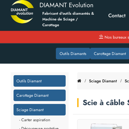
DIAMANT Evolution
Fabricant d'outils diamantés &
Contact
Machine de Sciage /
Carottage
⛱
Nos bureaux s
Outils Diamants
Carottage Diamant
Outils Diamant
Sciage Diamant
Sc
Carottage Diamant
Scie à câbl
Sciage Diamant
- Carter aspiration
- Découpeuse portative