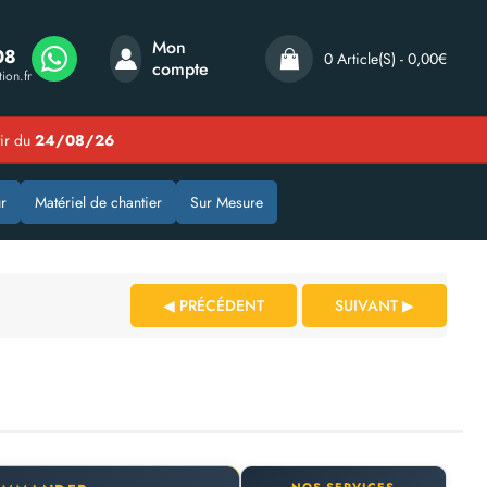
Mon
08
0 Article(s) - 0,00€
compte
ion.fr
tir du
24/08/26
r
Matériel de chantier
Sur Mesure
◀ PRÉCÉDENT
SUIVANT ▶