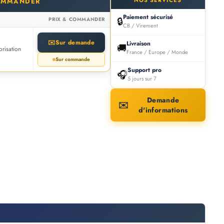
NOS SERVICES
OMMANDER
Paiement sécurisé
🔒
PRIX & COMMANDER
CB / Virement
✉️
Sur demande
Livraison
🚚
risation
France / Europe / Monde
Sur commande
Support pro
🎧
5 jours sur 7
Demande
✉️
d'informations