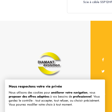
Scie à câble SSP12H
Une large gamme d'outils diamants :
Nous respectons votre vie privée
disque diamant, couronne de
Nous utilisons des cookies pour
améliorer votre navigation
, vous
proposer des offres adaptées
à vos besoins de
professionnel
. Vous
carottage, plateau a poncer et de
gardez le contrôle : tout accepter, tout refuser, ou choisir précisément.
machine de sciage / carottage à sec,
Vous pourrez modifier votre choix à tout moment.
à eau / ponçage de béton