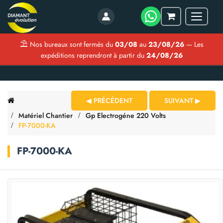
Menu
Mon
panier
⛱
Nos bureaux sont fermés du
03/08
au
23/08/26
— Les
expéditions reprendront à partir du
24/08/26
◀ PRÉCÉDENT
SUIVANT ▶
Matériel Chantier
Gp Electrogéne 220 Volts
FP-7000-KA
FP-7000-KA