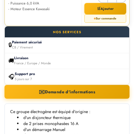
- Puissance 6,0 kVA
🛒
Ajouter
- Moteur Essence Kawasaki
Sur commande
NOS SERVICES
Paiement sécurisé
🔒
CB / Virement
Livraison
🚚
France / Europe / Monde
Support pro
🎧
5 jours sur 7
✉️
Demande d'informations
Ce groupe électrogène est équipé d'origine :
d'un disjoncteur thermique
de 2 prises monophasées 16 A
d'un démarrage Manuel