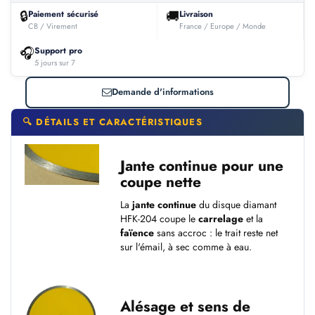
🔒
🚚
Paiement sécurisé
Livraison
CB / Virement
France / Europe / Monde
🎧
Support pro
5 jours sur 7
Demande d'informations
🔍 DÉTAILS ET CARACTÉRISTIQUES
Jante continue pour une
coupe nette
La
jante continue
du disque diamant
HFK-204 coupe le
carrelage
et la
faïence
sans accroc : le trait reste net
sur l'émail, à sec comme à eau.
Alésage et sens de