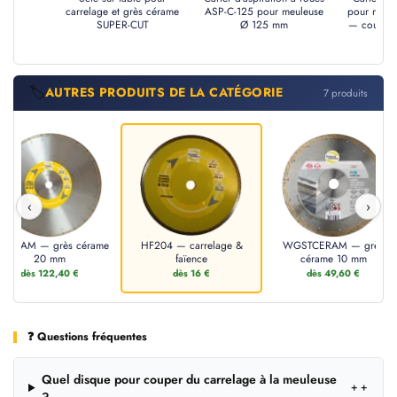
carrelage et grès cérame
ASP-C-125 pour meuleuse
pour meul
SUPER-CUT
Ø 125 mm
— couper 
🏷️
AUTRES PRODUITS DE LA CATÉGORIE
7 produits
‹
›
TCERAM — grès cérame
HF204 — carrelage &
WGSTCERAM — grès
20 mm
faïence
cérame 10 mm
dès 122,40 €
dès 16 €
dès 49,60 €
❓ Questions fréquentes
Quel disque pour couper du carrelage à la meuleuse
＋
?