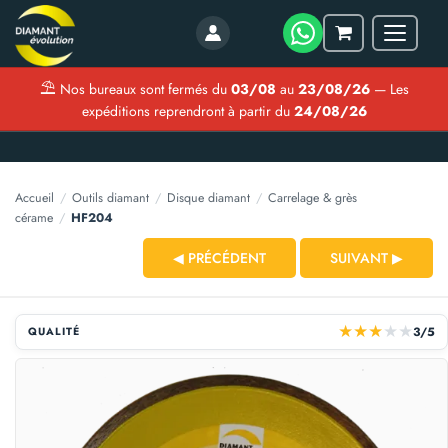
Menu
Mon
panier
⛱
Nos bureaux sont fermés du
03/08
au
23/08/26
— Les
expéditions reprendront à partir du
24/08/26
Accueil
/
Outils diamant
/
Disque diamant
/
Carrelage & grès
cérame
/
HF204
◀ PRÉCÉDENT
SUIVANT ▶
★
★
★
★
★
3/5
QUALITÉ