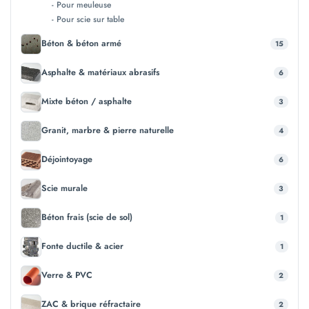
- Pour meuleuse
- Pour scie sur table
Béton & béton armé
15
Asphalte & matériaux abrasifs
6
Mixte béton / asphalte
3
Granit, marbre & pierre naturelle
4
Déjointoyage
6
Scie murale
3
Béton frais (scie de sol)
1
Fonte ductile & acier
1
Verre & PVC
2
ZAC & brique réfractaire
2