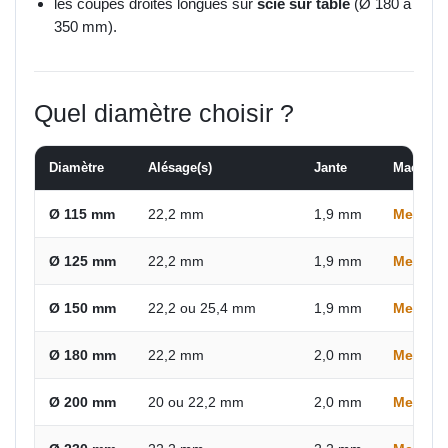
les coupes droites longues sur
scie sur table
(Ø 180 à
350 mm).
Quel diamètre choisir ?
Diamètre
Alésage(s)
Jante
Machine
Ø 115 mm
22,2 mm
1,9 mm
Meuleu
Ø 125 mm
22,2 mm
1,9 mm
Meuleus
Ø 150 mm
22,2 ou 25,4 mm
1,9 mm
Meuleu
Ø 180 mm
22,2 mm
2,0 mm
Meuleus
Ø 200 mm
20 ou 22,2 mm
2,0 mm
Meuleus