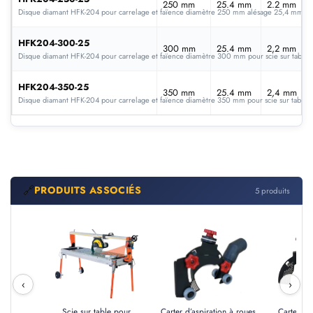
250 mm
25.4 mm
2.2 mm
Disque diamant HFK-204 pour carrelage et faïence diamètre 250 mm alésage 25,4 mm pour 
HFK204-300-25
300 mm
25.4 mm
2,2 mm
Disque diamant HFK-204 pour carrelage et faïence diamètre 300 mm pour scie sur table -
HFK204-350-25
350 mm
25.4 mm
2,4 mm
Disque diamant HFK-204 pour carrelage et faïence diamètre 350 mm pour scie sur table -
🔗
PRODUITS ASSOCIÉS
5 produits
‹
›
Scie sur table pour
Carter d’aspiration à roues
Carter d’