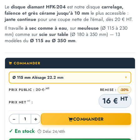
Le
disque diamant HFK-204
est notre disque
carrelage,
faïence et grès cérame jusqu'à 10 mm
le plus accessible :
jante continue
pour une coupe nette de l'émail, dès 20 € HT.
Il travaille
à sec comme à eau
, sur
meuleuse
(Ø 115 à 230
mm) comme sur
scie sur table
(Ø 180 à 350 mm) — 13
modèles du
Ø 115 au Ø 350 mm
.
COMMANDER
Ø 115 mm
Alésage 22.2 mm
▼
HT
20 €
PRIX PUBLIC :
REMISE :
-20%
HT
16 €
HT
PRIX NET
:
−
+
COMMANDER
✓ En stock
· ⏱ Délai 24/48h