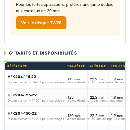
Pour les fortes épaisseurs, préférez une jante dédiée
aux carreaux de 20 mm.
Voir le disque TW20
📋 TARIFS ET DISPONIBILITÉS
RÉFÉRENCE
DIAMÈTRE
ALÉSAGE
SEGMENT (
HFK204-115-22
115 mm
22.2 mm
1,9 mm
Disque diamant HFK-204 pour carrelage et faïence diamètre 115 mm pour meuleuse - cou
HFK204-125-22
125 mm
22.2 mm
1,9 mm
Disque diamant HFK-204 pour carrelage et faïence diamètre 125 mm pour meuleuse - cou
HFK204-150-22
150 mm
22.2 mm
1,9 mm
Disque diamant HFK-204 pour carrelage et faïence diamètre 150 mm alésage 22,2 mm pou