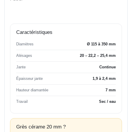
Caractéristiques
Diamètres
Ø 115 à 350 mm
Alésages
20 – 22,2 – 25,4 mm
Jante
Continue
Épaisseur jante
1,9 à 2,4 mm
Hauteur diamantée
7 mm
Travail
Sec / eau
Grès cérame 20 mm ?