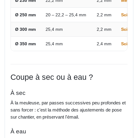
Ø 230 mm
22,2 mm
2,2 mm
Meuleus
Ø 250 mm
20 – 22,2 – 25,4 mm
2,2 mm
Scie sur
Ø 300 mm
25,4 mm
2,2 mm
Scie sur
Ø 350 mm
25,4 mm
2,4 mm
Scie sur
Coupe à sec ou à eau ?
À sec
À la meuleuse, par passes successives peu profondes et
sans forcer : c'est la méthode des ajustements de pose
sur chantier, en préservant l'émail.
À eau