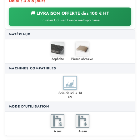
Délai : 3 à 5 jours
🚚 LIVRAISON OFFERTE dès 100 € HT
En relais Colis en France métropolitaine
MATÉRIAUX
Asphalte
Pierre abrasive
MACHINES COMPATIBLES
Scie de sol < 13
CV
MODE D'UTILISATION
A sec
A eau