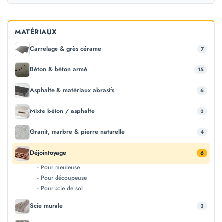
MATÉRIAUX
Carrelage & grès cérame
7
Béton & béton armé
15
Asphalte & matériaux abrasifs
6
Mixte béton / asphalte
3
Granit, marbre & pierre naturelle
4
Déjointoyage
6
- Pour meuleuse
- Pour découpeuse
- Pour scie de sol
Scie murale
3