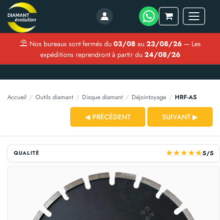
Menu
Mon
panier
⛱
Nos bureaux sont fermés du
03/08
au
23/08/26
— Les
expéditions reprendront à partir du
24/08/26
Accueil
/
Outils diamant
/
Disque diamant
/
Déjointoyage
/
HRF-AS
◀ PRÉCÉDENT
SUIVANT ▶
★
★
★
★
★
5/5
QUALITÉ