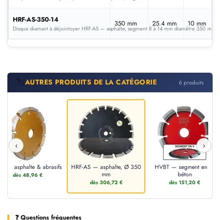
HRF-AS-350-14
350 mm
25.4 mm
10 mm
Disque diamant à déjointoyer HRF-AS — asphalte, segment 8 à 14 mm diamètre 350 mm p
🏷️
AUTRES PRODUITS DE LA CATÉGORIE
6 produits
‹
›
A — asphalte & abrasifs
HRF-AS — asphalte, Ø 350
HVBT — segment en V,
mm
béton
dès 48,96 €
dès 306,72 €
dès 151,20 €
❓ Questions fréquentes