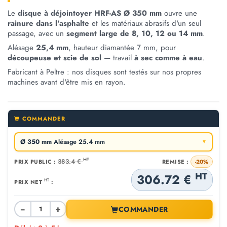
Le
disque à déjointoyer HRF-AS Ø 350 mm
ouvre une
rainure dans l'asphalte
et les matériaux abrasifs d'un seul
passage, avec un
segment large de 8, 10, 12 ou 14 mm
.
Alésage
25,4 mm
, hauteur diamantée 7 mm, pour
découpeuse et scie de sol
— travail
à sec comme à eau
.
Fabricant à Peltre : nos disques sont testés sur nos propres
machines avant d'être mis en rayon.
COMMANDER
Ø 350 mm
Alésage 25.4 mm
▼
HT
383.4 €
PRIX PUBLIC :
REMISE :
-20%
HT
306.72 €
HT
PRIX NET
:
−
+
COMMANDER