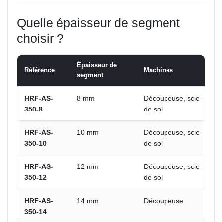
Quelle épaisseur de segment
choisir ?
Épaisseur de
Référence
Machines
U
segment
HRF-AS-
8 mm
Découpeuse, scie
R
350-8
de sol
s
HRF-AS-
10 mm
Découpeuse, scie
L
350-10
de sol
HRF-AS-
12 mm
Découpeuse, scie
R
350-12
de sol
c
HRF-AS-
14 mm
Découpeuse
É
350-14
p