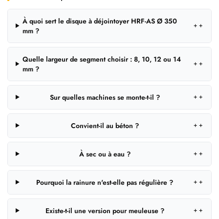
À quoi sert le disque à déjointoyer HRF-AS Ø 350
＋
mm ?
Quelle largeur de segment choisir : 8, 10, 12 ou 14
＋
mm ?
Sur quelles machines se monte-t-il ?
＋
Convient-il au béton ?
＋
À sec ou à eau ?
＋
Pourquoi la rainure n'est-elle pas régulière ?
＋
Existe-t-il une version pour meuleuse ?
＋