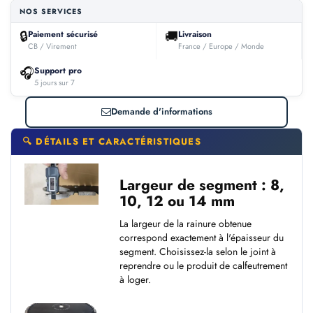
NOS SERVICES
🔒
🚚
Paiement sécurisé
Livraison
CB / Virement
France / Europe / Monde
🎧
Support pro
5 jours sur 7
Demande d'informations
🔍 DÉTAILS ET CARACTÉRISTIQUES
Largeur de segment : 8,
10, 12 ou 14 mm
La largeur de la rainure obtenue
correspond exactement à l'épaisseur du
segment. Choisissez-la selon le joint à
reprendre ou le produit de calfeutrement
à loger.