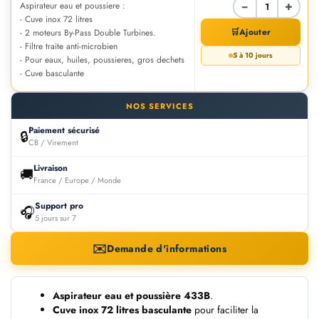
−
+
Aspirateur eau et poussiere :
- Cuve inox 72 litres
🛒
Ajouter
- 2 moteurs By-Pass Double Turbines.
- Filtre traite anti-microbien
5 à 10 jours
- Pour eaux, huiles, poussieres, gros dechets
- Cuve basculante
NOS SERVICES
Paiement sécurisé
🔒
CB / Virement
Livraison
🚚
France / Europe / Monde
Support pro
🎧
5 jours sur 7
✉️
Demande d'informations
Aspirateur eau et poussière 433B
.
Cuve inox 72 litres basculante
pour faciliter la