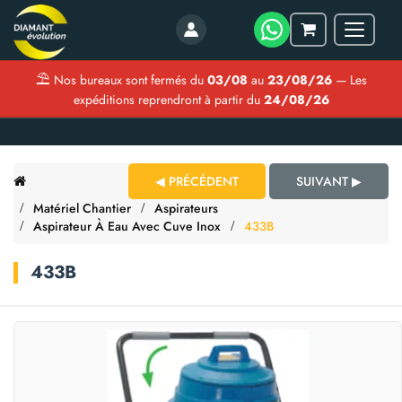
Menu
Mon
panier
⛱
Nos bureaux sont fermés du
03/08
au
23/08/26
— Les
expéditions reprendront à partir du
24/08/26
◀ PRÉCÉDENT
SUIVANT ▶
Matériel Chantier
Aspirateurs
Aspirateur À Eau Avec Cuve Inox
433B
433B