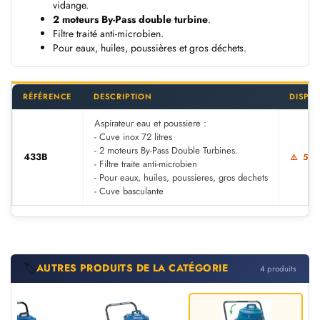
vidange.
2 moteurs By-Pass double turbine
.
Filtre traité anti-microbien.
Pour eaux, huiles, poussières et gros déchets.
RÉFÉRENCE
DESCRIPTION
DISPO
Aspirateur eau et poussiere :
- Cuve inox 72 litres
- 2 moteurs By-Pass Double Turbines.
433B
5 à 
- Filtre traite anti-microbien
- Pour eaux, huiles, poussieres, gros dechets
- Cuve basculante
🏷️
AUTRES PRODUITS DE LA CATÉGORIE
4 produits