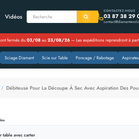
CONTACTEZ-NOUS
03 87 38 29 
Vidéos
contact@diamantevolut
ont fermés du
03/08
au
23/08/26
— Les expéditions reprendront à par
Sciage Diamant
Scie sur Table
Poncage / Rabotage
Aspirateu
Débiteuse Pour La Découpe À Sec Avec Aspiration Des Pous
déo
r table avec carter