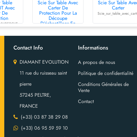
 Table
Scie Sur Table Avec
Scie Sur Table Ave
T Avec
Carter De
Carter
r De
Protection Pour La
Scie_sur_table_avec_car
tion
Découpe
D’échantillons En
le SUPERCUT
Laboratoire
e protection
Contact Info
Informations
DIAMANT EVOLUTION
A propos de nous
11 rue du ruisseau saint
Politique de confidentialité
pierre
Conditions Générales de
Vente
57245 PELTRE,
Contact
FRANCE
(+33) 03 87 38 29 08
(+33) 06 95 59 59 10