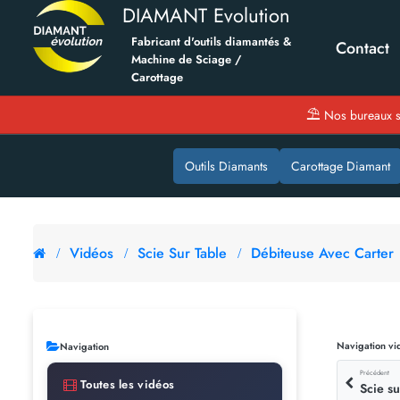
DIAMANT Evolution
Fabricant d'outils diamantés &
Contact
Machine de Sciage /
Carottage
⛱
Nos bureaux s
Outils Diamants
Carottage Diamant
Vidéos
Scie Sur Table
Débiteuse Avec Carter
Navigation vi
Navigation
Précédent
Toutes les vidéos
Scie su