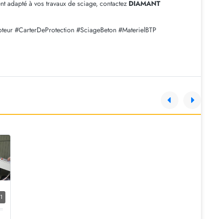
t adapté à vos travaux de sciage, contactez
DIAMANT
eur #CarterDeProtection #SciageBeton #MaterielBTP
1