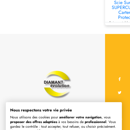
Scie Sur
SUPERCU
Carte
Protec
Scie sur tab
avec carter d
Une large gamme d'outils diamants :
Nous respectons votre vie privée
disque diamant, couronne de
Nous utilisons des cookies pour
améliorer votre navigation
, vous
proposer des offres adaptées
à vos besoins de
professionnel
. Vous
carottage, plateau a poncer et de
gardez le contrôle : tout accepter, tout refuser, ou choisir précisément.