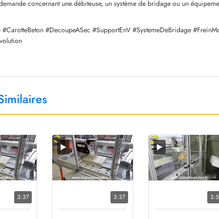
 demande concernant une débiteuse, un système de bridage ou un équipemen
e #CarotteBeton #DecoupeASec #SupportEnV #SystemeDeBridage #FreinMot
olution
imilaires
3:37
3:37
3:5