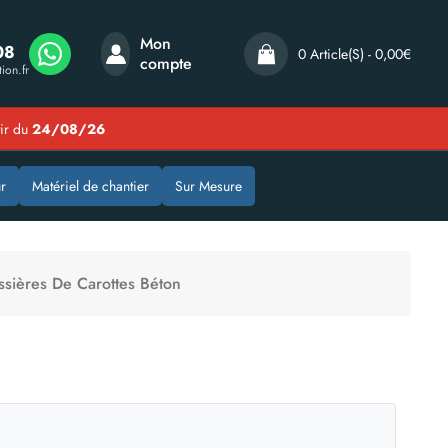
Mon
08
0 Article(s) - 0,00€
compte
ion.fr
tir du
24/08/26
r
Matériel de chantier
Sur Mesure
sières De Carottes Béton
Partager