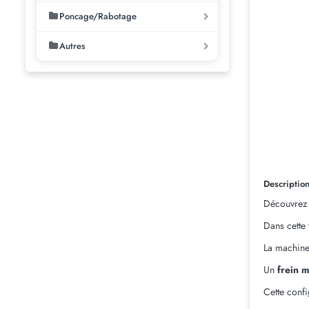
Poncage/Rabotage
Autres
Descriptio
Découvrez
Dans cette 
La machine
Un
frein 
Cette confi