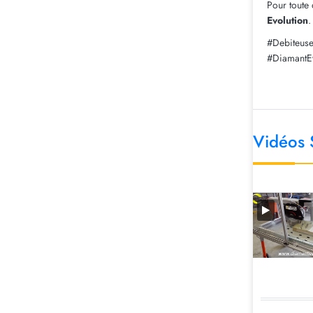
Pour toute
Evolution
.
#Debiteus
#DiamantEv
Vidéos S