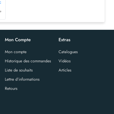
c
ter_de_protection_et_frein_moteur.mp4
Mon Compte
Extras
Mon compte
Catalogues
Historique des commandes
Vidéos
Liste de souhaits
Articles
Lettre d’informations
Retours