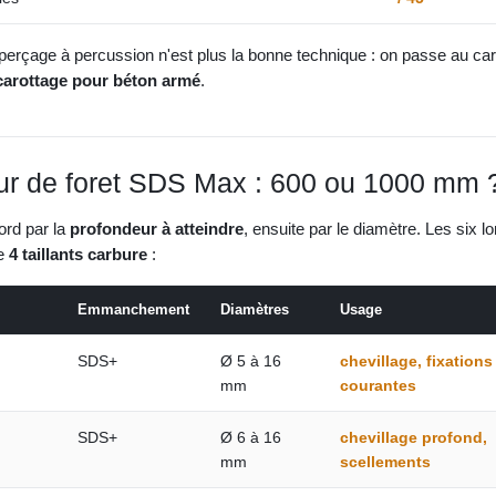
e perçage à percussion n'est plus la bonne technique : on passe au car
carottage pour béton armé
.
ur de foret SDS Max : 600 ou 1000 mm 
bord par la
profondeur à atteindre
, ensuite par le diamètre. Les six 
te
4 taillants carbure
:
Emmanchement
Diamètres
Usage
SDS+
Ø 5 à 16
chevillage, fixations
mm
courantes
SDS+
Ø 6 à 16
chevillage profond,
mm
scellements