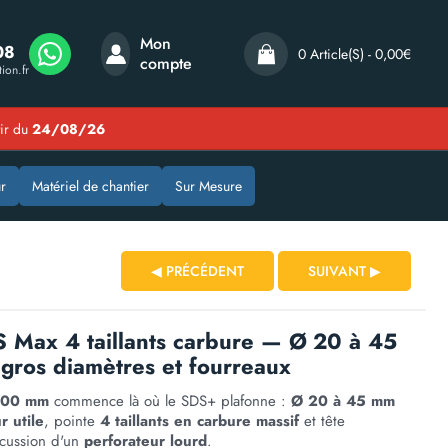
Mon
08
0 Article(s) - 0,00€
compte
ion.fr
tir du
24/08/26
r
Matériel de chantier
Sur Mesure
◀ PRÉCÉDENT
SUIVANT ▶
S Max 4 taillants carbure — Ø 20 à 45
ros diamètres et fourreaux
 600 mm
commence là où le SDS+ plafonne :
Ø 20 à 45 mm
 utile
, pointe
4 taillants en carbure massif
et tête
rcussion d'un
perforateur lourd
.