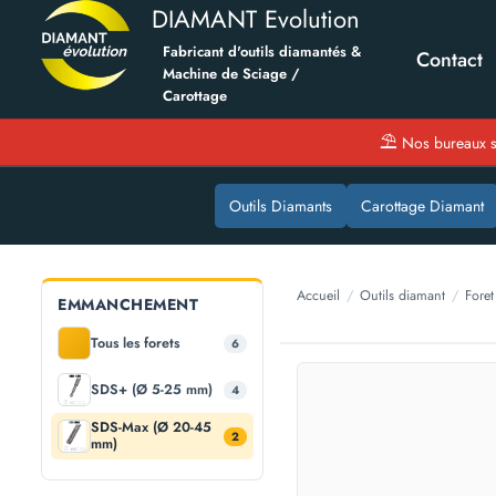
DIAMANT Evolution
Fabricant d'outils diamantés &
Contact
Machine de Sciage /
Carottage
⛱
Nos bureaux s
Outils Diamants
Carottage Diamant
Accueil
/
Outils diamant
/
Foret
EMMANCHEMENT
Tous les forets
6
SDS+ (Ø 5-25 mm)
4
SDS-Max (Ø 20-45
2
mm)