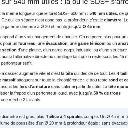
sur 540 mm utiles : là où le SDS+ s'arr
t la même longueur que le
foret SDS+ 600 mm
:
540 mm utiles
, de q
 Ce qui les sépare n'est donc pas la profondeur, c'est le
diamètre
. L
i la gamme démarre à Ø 20 et monte jusqu'à
Ø 45 mm
.
respond à un vrai changement de chantier. On ne perce plus pour un 
is pour un
fourreau
, une
évacuation
, une
gaine télécom
ou un
ancr
te section
d'une platine, d'un garde-corps industriel ou d'une structure
aussi l'alternative directe au carottage tant qu'on reste sous les 45
 perforateur suffit.
e à casser augmente vite et c'est la
tête
qui décide de tout. Les
4 tail
e massif
attaquent sur toute la circonférence : le trou reste
rond et ca
franchit les
fers d'armature
sans caler ni partir de côté. La
tête mon
ser la frappe d'un perforateur lourd, avec jusqu'à
50 % de trous
 une mèche 2 taillants.
 diamètre est gros, plus l'
hélice à 4 spirales
compte. Un Ø 45 mm pr
volume de poussière d'un Ø 20 mm à profondeur égale : sans évacuat