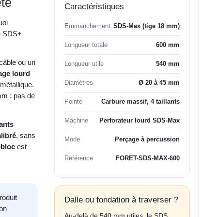
ête
Caractéristiques
uoi
Emmanchement
SDS-Max (tige 18 mm)
e SDS+
Longueur totale
600 mm
câble ou un
Longueur utile
540 mm
age lourd
Diamètres
Ø 20 à 45 mm
 métallique.
 mm : pas de
Pointe
Carbure massif, 4 taillants
Machine
Perforateur lourd SDS-Max
lants
libré
, sans
Mode
Perçage à percussion
obloc
est
Référence
FORET-SDS-MAX-600
oduit
Dalle ou fondation à traverser ?
ion
Au-delà de 540 mm utiles, le SDS