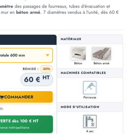
amètre
des passages de fourreaux, tubes d'évacuation et
un mur en
béton armé
. 7 diamètres vendus à l'unité, dès 60 €
.
MATÉRIAUX
Béton
Béton armé
REMISE :
-20%
MACHINES COMPATIBLES
HT
60 €
COMMANDER
Perceuse
MODE D'UTILISATION
8h
ERTE dès 100 € HT
France métropolitaine
A sec