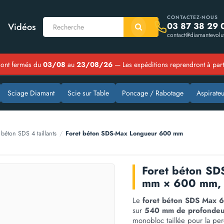
CONTACTEZ-NOUS
03 87 38 29 
Vidéos
contact@diamantevolut
ont fermés du
03/08
au
23/08/26
— Les expéditions reprendront à par
Sciage Diamant
Scie sur Table
Poncage / Rabotage
Aspirateu
 béton SDS 4 taillants
/
Foret béton SDS-Max Longueur 600 mm
Foret béton SD
mm × 600 mm, g
Le
foret béton SDS Max
sur
540 mm de profondeur
monobloc taillée pour la pe