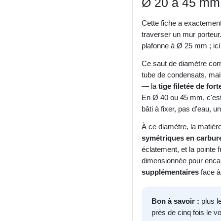
Ø 20 à 45 mm 
Cette fiche a exactemen
traverser un mur porteur.
plafonne à Ø 25 mm ; ic
Ce saut de diamètre cor
tube de condensats, ma
— la
tige filetée de for
En Ø 40 ou 45 mm, c'est 
bâti à fixer, pas d'eau, un
À ce diamètre, la matièr
symétriques en carbur
éclatement, et la pointe 
dimensionnée pour encais
supplémentaires
face à
Bon à savoir :
plus le
près de cinq fois le 