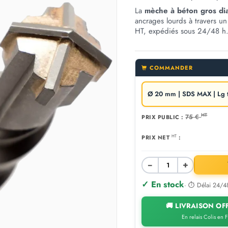
La
mèche à béton gros di
ancrages lourds à travers 
HT, expédiés sous 24/48 h
COMMANDER
HT
75 €
PRIX PUBLIC :
HT
PRIX NET
:
−
+
✓ En stock
· ⏱ Délai 24/4
🚚 LIVRAISON OFF
En relais Colis en 