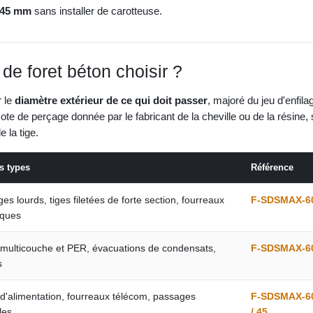
 45 mm
sans installer de carotteuse.
de foret béton choisir ?
r le
diamètre extérieur de ce qui doit passer
, majoré du jeu d'enfil
ote de perçage donnée par le fabricant de la cheville ou de la résine,
 la tige.
s types
Référence
es lourds, tiges filetées de forte section, fourreaux
F-SDSMAX-60
iques
 multicouche et PER, évacuations de condensats,
F-SDSMAX-60
s
 d'alimentation, fourreaux télécom, passages
F-SDSMAX-60
les
/ 45