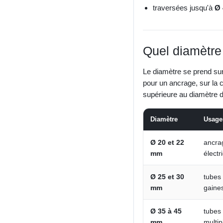
traversées jusqu'à
Ø
Quel diamètre 
Le diamètre se prend su
pour un ancrage, sur la c
supérieure au diamètre de
Diamètre
Usage
Ø 20 et 22
ancrag
mm
électr
Ø 25 et 30
tubes
mm
gaine
Ø 35 à 45
tubes
mm
multip