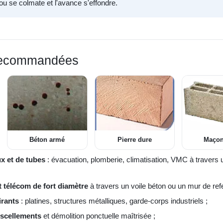
rou se colmate et l'avance s'effondre.
 recommandées
Béton armé
Pierre dure
Maçon
x et de tubes
: évacuation, plomberie, climatisation, VMC à travers
t télécom de fort diamètre
à travers un voile béton ou un mur de ref
irants
: platines, structures métalliques, garde-corps industriels ;
 scellements
et démolition ponctuelle maîtrisée ;