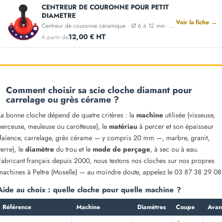
CENTREUR DE COURONNE POUR PETIT
DIAMETRE
Voir la fiche →
Centreur de couronne céramique · Ø 6 à 12 mm · Fixation ventouse
12,00 € HT
À partir de
Comment choisir sa scie cloche diamant pour
carrelage ou grès cérame ?
La bonne cloche dépend de quatre critères : la
machine
utilisée (visseuse,
perceuse, meuleuse ou carotteuse), le
matériau
à percer et son épaisseur
(faïence, carrelage, grès cérame — y compris 20 mm —, marbre, granit,
verre), le
diamètre
du trou et le
mode de perçage
, à sec ou à eau.
Fabricant français depuis 2000, nous testons nos cloches sur nos propres
machines à Peltre (Moselle) — au moindre doute, appelez le 03 87 38 29 08
Aide au choix : quelle cloche pour quelle machine ?
Référence
Machine
Diamètres
Coupe
Avan