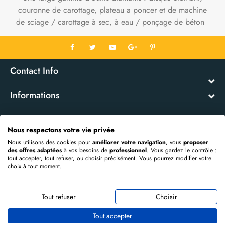
couronne de carottage, plateau a poncer et de machine
de sciage / carottage à sec, à eau / ponçage de béton
Contact Info
Informations
Mon Compte
Nous respectons votre vie privée
Nous utilisons des cookies pour
améliorer votre navigation
, vous
proposer
Extras
des offres adaptées
à vos besoins de
professionnel
. Vous gardez le contrôle :
tout accepter, tout refuser, ou choisir précisément. Vous pourrez modifier votre
choix à tout moment.
Propulsé par
OpenCart
DIAMANT EVOLUTION © 2026
Tout refuser
Choisir
Tout accepter