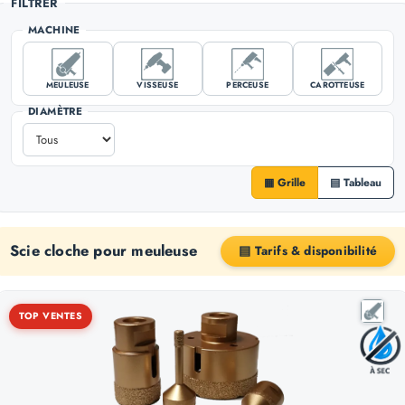
FILTRER
MACHINE
MEULEUSE
VISSEUSE
PERCEUSE
CAROTTEUSE
DIAMÈTRE
▦ Grille
▤ Tableau
Scie cloche pour meuleuse
▤ Tarifs & disponibilité
TOP VENTES