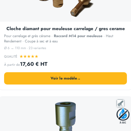
Cloche diamant pour meuleuse carrelage / gres cerame
Pour carrelage et grès cérame ·
Raccord M14 pour meuleuse
· Haut
Rendement · Coupe à sec et à eau
Ø 6 → 110 mm · 23 variantes
★
★
★
★
★
QUALITÉ
17,60 € HT
À partir de
Voir le modèle
→