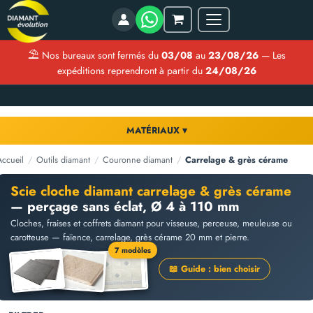
Menu
Mon
panier
⛱
Nos bureaux sont fermés du
03/08
au
23/08/26
— Les
expéditions reprendront à partir du
24/08/26
MATÉRIAUX ▾
Accueil
/
Outils diamant
/
Couronne diamant
/
Carrelage & grès cérame
Scie cloche diamant carrelage & grès cérame
— perçage sans éclat, Ø 4 à 110 mm
Cloches, fraises et coffrets diamant pour visseuse, perceuse, meuleuse ou
carotteuse — faïence, carrelage, grès cérame 20 mm et pierre.
7 modèles
📖 Guide : bien choisir