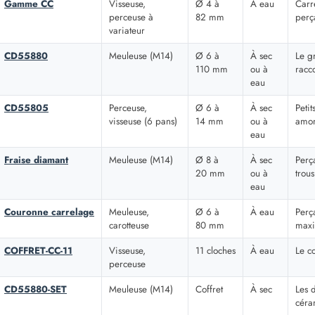
Gamme CC
Visseuse,
Ø 4 à
À eau
Carr
perceuse à
82 mm
perç
variateur
CD55880
Meuleuse (M14)
Ø 6 à
À sec
Le g
110 mm
ou à
racc
eau
CD55805
Perceuse,
Ø 6 à
À sec
Petit
visseuse (6 pans)
14 mm
ou à
amor
eau
Fraise diamant
Meuleuse (M14)
Ø 8 à
À sec
Perç
20 mm
ou à
trou
eau
Couronne carrelage
Meuleuse,
Ø 6 à
À eau
Perç
carotteuse
80 mm
maxi
COFFRET-CC-11
Visseuse,
11 cloches
À eau
Le c
perceuse
CD55880-SET
Meuleuse (M14)
Coffret
À sec
Les 
céra