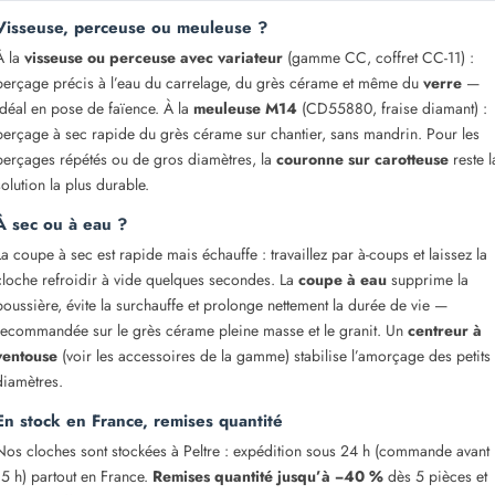
Visseuse, perceuse ou meuleuse ?
À la
visseuse ou perceuse avec variateur
(gamme CC, coffret CC-11) :
perçage précis à l’eau du carrelage, du grès cérame et même du
verre
—
idéal en pose de faïence. À la
meuleuse M14
(CD55880, fraise diamant) :
perçage à sec rapide du grès cérame sur chantier, sans mandrin. Pour les
perçages répétés ou de gros diamètres, la
couronne sur carotteuse
reste l
solution la plus durable.
À sec ou à eau ?
La coupe à sec est rapide mais échauffe : travaillez par à-coups et laissez la
cloche refroidir à vide quelques secondes. La
coupe à eau
supprime la
poussière, évite la surchauffe et prolonge nettement la durée de vie —
recommandée sur le grès cérame pleine masse et le granit. Un
centreur à
ventouse
(voir les accessoires de la gamme) stabilise l’amorçage des petits
diamètres.
En stock en France, remises quantité
Nos cloches sont stockées à Peltre : expédition sous 24 h (commande avant
15 h) partout en France.
Remises quantité jusqu’à −40 %
dès 5 pièces et