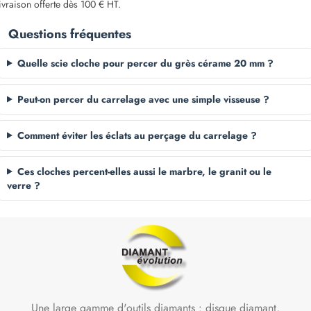
livraison offerte dès 100 € HT.
Questions fréquentes
Quelle scie cloche pour percer du grès cérame 20 mm ?
Peut-on percer du carrelage avec une simple visseuse ?
Comment éviter les éclats au perçage du carrelage ?
Ces cloches percent-elles aussi le marbre, le granit ou le
verre ?
Une large gamme d'outils diamants : disque diamant,