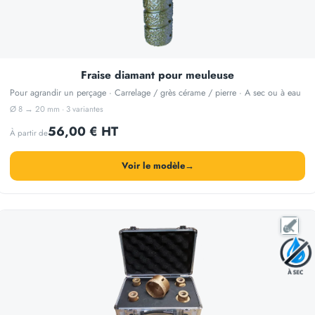
Fraise diamant pour meuleuse
Pour agrandir un perçage · Carrelage / grès cérame / pierre · A sec ou à eau
Ø 8 → 20 mm · 3 variantes
56,00 € HT
À partir de
Voir le modèle
→