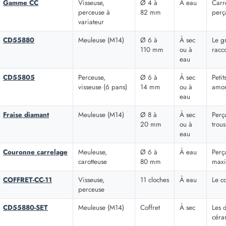
Gamme CC
Visseuse,
Ø 4 à
À eau
Carr
perceuse à
82 mm
perç
variateur
CD55880
Meuleuse (M14)
Ø 6 à
À sec
Le g
110 mm
ou à
racc
eau
CD55805
Perceuse,
Ø 6 à
À sec
Petit
visseuse (6 pans)
14 mm
ou à
amor
eau
Fraise diamant
Meuleuse (M14)
Ø 8 à
À sec
Perç
20 mm
ou à
trou
eau
Couronne carrelage
Meuleuse,
Ø 6 à
À eau
Perç
carotteuse
80 mm
maxi
COFFRET-CC-11
Visseuse,
11 cloches
À eau
Le c
perceuse
CD55880-SET
Meuleuse (M14)
Coffret
À sec
Les 
céra