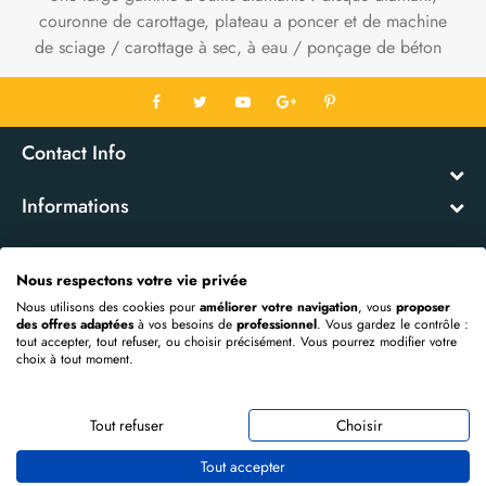
couronne de carottage, plateau a poncer et de machine
de sciage / carottage à sec, à eau / ponçage de béton
Contact Info
Informations
Mon Compte
Nous respectons votre vie privée
Nous utilisons des cookies pour
améliorer votre navigation
, vous
proposer
Extras
des offres adaptées
à vos besoins de
professionnel
. Vous gardez le contrôle :
tout accepter, tout refuser, ou choisir précisément. Vous pourrez modifier votre
choix à tout moment.
Propulsé par
OpenCart
DIAMANT EVOLUTION © 2026
Tout refuser
Choisir
Tout accepter