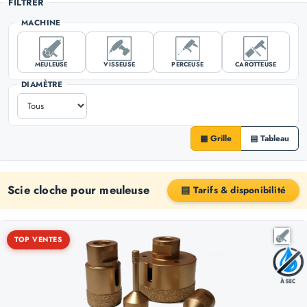
FILTRER
MACHINE
MEULEUSE
VISSEUSE
PERCEUSE
CAROTTEUSE
DIAMÈTRE
▦ Grille
▤ Tableau
Scie cloche pour meuleuse
▤ Tarifs & disponibilité
TOP VENTES