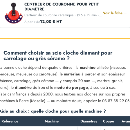
CENTREUR DE COURONNE POUR PETIT
DIAMETRE
Voir la fiche →
Centreur de couronne céramique · Ø 6 à 12 mm · Fixation ventouse
12,00 € HT
À partir de
Comment choisir sa scie cloche diamant pour
carrelage ou grès cérame ?
La bonne cloche dépend de quatre critères : la
machine
utilisée (visseuse,
perceuse, meuleuse ou carotteuse), le
matériau
à percer et son épaisseur
(faïence, carrelage, grès cérame — y compris 20 mm —, marbre, granit,
verre), le
diamètre
du trou et le
mode de perçage
, à sec ou à eau.
Fabricant français depuis 2000, nous testons nos cloches sur nos propres
machines à Peltre (Moselle) — au moindre doute, appelez le 03 87 38 29 08
Aide au choix : quelle cloche pour quelle machine ?
Référence
Machine
Diamètres
Coupe
Avan