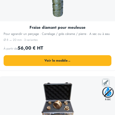
Fraise diamant pour meuleuse
Pour agrandir un perçage · Carrelage / grès cérame / pierre · A sec ou à eau
Ø 8 → 20 mm · 3 variantes
56,00 € HT
À partir de
Voir le modèle
→