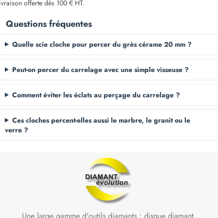
livraison offerte dès 100 € HT.
Questions fréquentes
Quelle scie cloche pour percer du grès cérame 20 mm ?
Peut-on percer du carrelage avec une simple visseuse ?
Comment éviter les éclats au perçage du carrelage ?
Ces cloches percent-elles aussi le marbre, le granit ou le
verre ?
Une large gamme d'outils diamants : disque diamant,