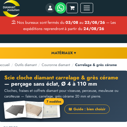
Menu
Mon
panier
⛱
Nos bureaux sont fermés du
03/08
au
23/08/26
— Les
expéditions reprendront à partir du
24/08/26
MATÉRIAUX ▾
Accueil
/
Outils diamant
/
Couronne diamant
/
Carrelage & grès cérame
Scie cloche diamant carrelage & grès cérame
— perçage sans éclat, Ø 4 à 110 mm
Cloches, fraises et coffrets diamant pour visseuse, perceuse, meuleuse ou
carotteuse — faïence, carrelage, grès cérame 20 mm et pierre.
7 modèles
📖 Guide : bien choisir