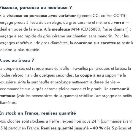
Visseuse, perceuse ou meuleuse ?
À la
visseuse ou perceuse avec variateur
(gamme CC, coffret CC-11) :
perçage précis à l’eau du carrelage, du grès cérame et même du
verre
—
idéal en pose de faïence. À la
meuleuse M14
(CD55880, fraise diamant) :
perçage à sec rapide du grès cérame sur chantier, sans mandrin. Pour les
perçages répétés ou de gros diamètres, la
couronne sur carotteuse
reste l
solution la plus durable.
À sec ou à eau ?
La coupe à sec est rapide mais échauffe : travaillez par à-coups et laissez la
cloche refroidir à vide quelques secondes. La
coupe à eau
supprime la
poussière, évite la surchauffe et prolonge nettement la durée de vie —
recommandée sur le grès cérame pleine masse et le granit. Un
centreur à
ventouse
(voir les accessoires de la gamme) stabilise l’amorçage des petits
diamètres.
En stock en France, remises quantité
Nos cloches sont stockées à Peltre : expédition sous 24 h (commande avant
15 h) partout en France.
Remises quantité jusqu’à −40 %
dès 5 pièces et