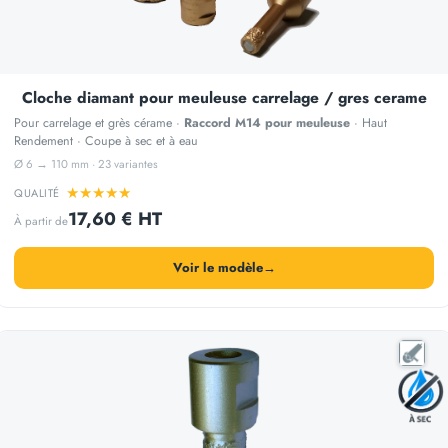
Cloche diamant pour meuleuse carrelage / gres cerame
Pour carrelage et grès cérame ·
Raccord M14 pour meuleuse
· Haut
Rendement · Coupe à sec et à eau
Ø 6 → 110 mm · 23 variantes
★
★
★
★
★
QUALITÉ
17,60 € HT
À partir de
Voir le modèle
→