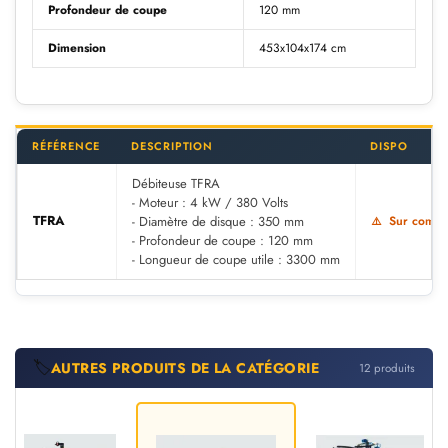
Profondeur de coupe
120 mm
Dimension
453x104x174 cm
RÉFÉRENCE
DESCRIPTION
DISPO
Débiteuse TFRA
- Moteur : 4 kW / 380 Volts
TFRA
- Diamètre de disque : 350 mm
Sur comm
- Profondeur de coupe : 120 mm
- Longueur de coupe utile : 3300 mm
🏷️
AUTRES PRODUITS DE LA CATÉGORIE
12 produits