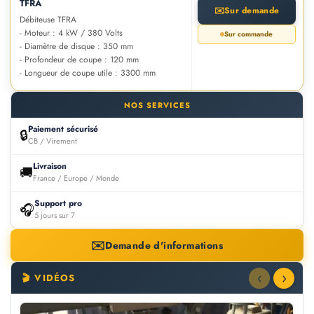
TFRA
✉️
Sur demande
Débiteuse TFRA
- Moteur : 4 kW / 380 Volts
Sur commande
- Diamètre de disque : 350 mm
- Profondeur de coupe : 120 mm
- Longueur de coupe utile : 3300 mm
NOS SERVICES
Paiement sécurisé
🔒
CB / Virement
Livraison
🚚
France / Europe / Monde
Support pro
🎧
5 jours sur 7
✉️
Demande d'informations
‹
›
🎬 VIDÉOS