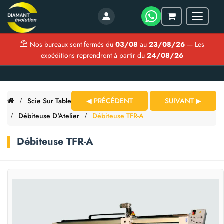
Menu
Mon
panier
⛱
Nos bureaux sont fermés du
03/08
au
23/08/26
— Les
expéditions reprendront à partir du
24/08/26
Scie Sur Table
◀ PRÉCÉDENT
SUIVANT ▶
Débiteuse D'Atelier
Débiteuse TFR-A
Débiteuse TFR-A