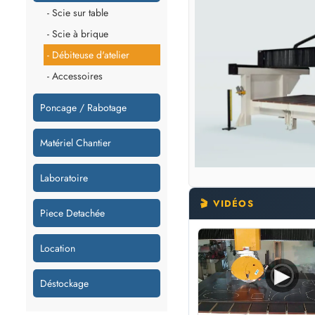
- Scie sur table
- Scie à brique
- Débiteuse d'atelier
- Accessoires
Poncage / Rabotage
Matériel Chantier
Laboratoire
🎬 VIDÉOS
Piece Detachée
Location
▶
Déstockage