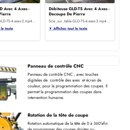
D Avec 4 Axes -
Débiteuse GLD-TS Avec 4 Axes -
Déb
ierre
Decoupe De Pierre
De
-GLD-TS-4-axes-2.mp4…
Scie_sur_table-GLD-TS-4-axes-3.mp4…
Sci
 le texte
▼ Afficher tout le texte
▼ Af
Panneau de contrôle CNC
Panneau de contrôle CNC , avec touches
digitales de contrôle des axes et écran de
couleur, pour la programmation des coupes. Il
permet la programmation des coupes dans
intervention humaine.
Rotation de la tête de coupe
Rotation automatique de la tête de 0 à 360°afin
de programmer des coupes droites ou