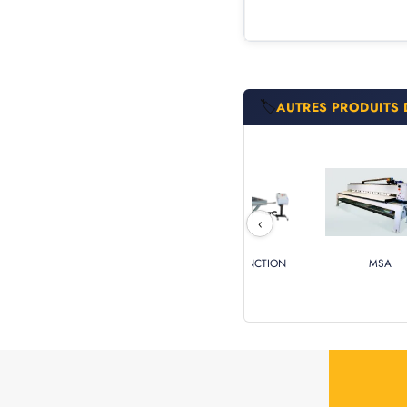
🏷️
AUTRES PRODUITS 
‹
AFR-XL
TOP-MULTIFONCTION
MSA