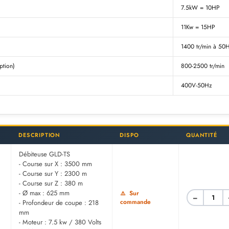
7.5kW = 10HP
11Kw = 15HP
1400 tr/min à 50
ption)
800-2500 tr/min
400V-50Hz
DESCRIPTION
DISPO
QUANTITÉ
Débiteuse GLD-TS
- Course sur X : 3500 mm
- Course sur Y : 2300 m
- Course sur Z : 380 m
- Ø max : 625 mm
Sur
−
commande
- Profondeur de coupe : 218
mm
- Moteur : 7.5 kw / 380 Volts