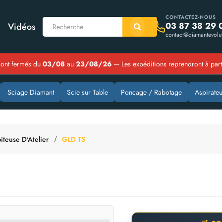
CONTACTEZ-NOUS
03 87 38 29 
Vidéos
contact@diamantevolut
ont fermés du
03/08
au
23/08/26
— Les expéditions reprendront à par
Sciage Diamant
Scie sur Table
Poncage / Rabotage
Aspirateu
iteuse D'Atelier
GLD TS