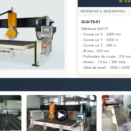
🛒 C
RÉFÉRENCE & DESCRIPTION
GLD-TS-01
Débiteuse GLD-TS
- Course sur X : 3500 mm
- Course sur Y : 2300 m
- Course sur Z : 380 m
- Ø max : 625 mm
- Profondeur de coupe : 218 m
- Moteur : 7.5 kw / 380 Volts
- Table de travail : 3500 x 220
▶