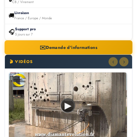
CB / Virement
Livraison
🚚
France / Europe / Monde
Support pro
🎧
5 jours sur 7
✉️
Demande d'informations
‹
›
🎬 VIDÉOS
▶