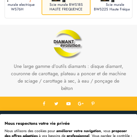
Scie murale electrique
Scie murale BWS18S
Scie murale
WS76H
HAUTE FREQUENCE
BWS22S Haute Fréquence
Une large gamme d'outils diamants : disque diamant,
couronne de carottage, plateau a poncer et de machine
de sciage / carottage à sec, à eau / ponçage de
béton
Contact Info
Nous respectons votre vie privée
Informations
Nous utilisons des cookies pour
améliorer votre navigation
, vous
proposer
des offres adaptées
à vos besoins de
professionnel
. Vous gardez le contrôle :