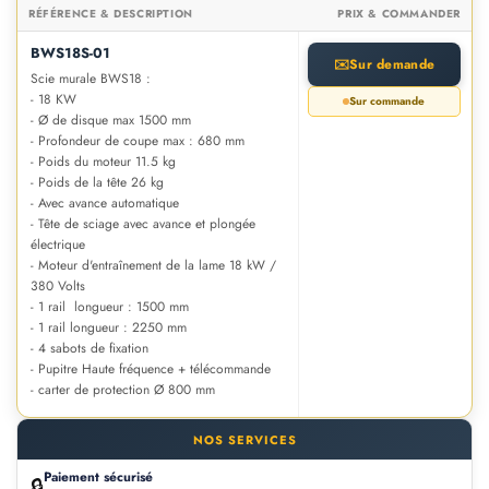
RÉFÉRENCE & DESCRIPTION
PRIX & COMMANDER
BWS18S-01
✉️
Sur demande
Scie murale BWS18 :
- 18 KW
Sur commande
- Ø de disque max 1500 mm
- Profondeur de coupe max : 680 mm
- Poids du moteur 11.5 kg
- Poids de la tête 26 kg
- Avec avance automatique
- Tête de sciage avec avance et plongée
électrique
- Moteur d'entraînement de la lame 18 kW /
380 Volts
- 1 rail longueur : 1500 mm
- 1 rail longueur : 2250 mm
- 4 sabots de fixation
- Pupitre Haute fréquence + télécommande
- carter de protection Ø 800 mm
NOS SERVICES
Paiement sécurisé
🔒