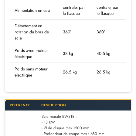
centrale, par
centrale, par
Alimentation en eau
le flasque
le flasque
Débattement en
rotation du bras de
360°
360°
scie
Poids avec moteur
38 kg
40.5 kg
électrique
Poids sans moteur
26.5 kg
26.5 kg
électrique
RÉFÉRENCE
DESCRIPTION
Scie murale BWS18 :
- 18 KW
- Ø de disque max 1500 mm
- Profondeur de coupe max : 680 mm