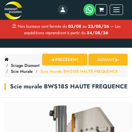
Menu
Mon
panier
⛱
Nos bureaux sont fermés du
03/08
au
23/08/26
— Les
expéditions reprendront à partir du
24/08/26
◀ PRÉCÉDENT
SUIVANT ▶
Sciage Diamant
Scie Murale
Scie Murale BWS18S HAUTE FREQUENCE
Scie murale BWS18S HAUTE FREQUENCE