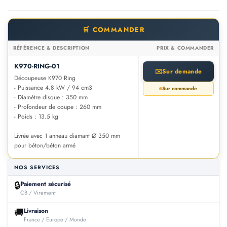
🛒 COMMANDER
RÉFÉRENCE & DESCRIPTION
PRIX & COMMANDER
K970-RING-01
✉️
Sur demande
Découpeuse K970 Ring
- Puissance 4.8 kW / 94 cm3
Sur commande
- Diamètre disque : 350 mm
- Profondeur de coupe : 260 mm
- Poids : 13.5 kg
Livrée avec 1 anneau diamant Ø 350 mm
pour béton/béton armé
NOS SERVICES
🔒
Paiement sécurisé
CB / Virement
🚚
Livraison
France / Europe / Monde