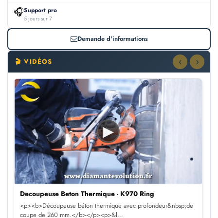
🎧
Support pro
5 jours sur 7
Demande d'informations
‹
›
🎬 VIDÉOS
▶
Decoupeuse Beton Thermique - K970 Ring
<p><b>Découpeuse béton thermique avec profondeur&nbsp;de
coupe de 260 mm.</b></p><p>&l…