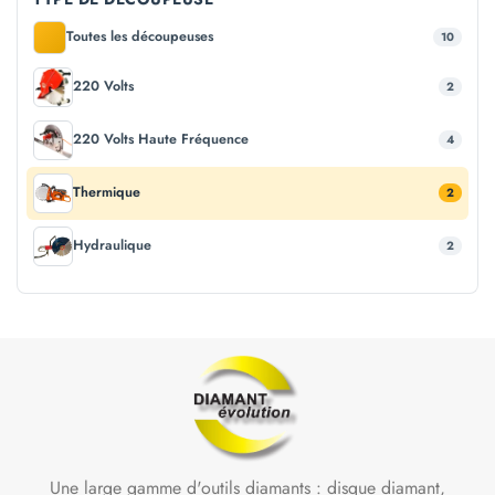
Toutes les découpeuses
10
220 Volts
2
220 Volts Haute Fréquence
4
Thermique
2
Hydraulique
2
Une large gamme d'outils diamants : disque diamant,