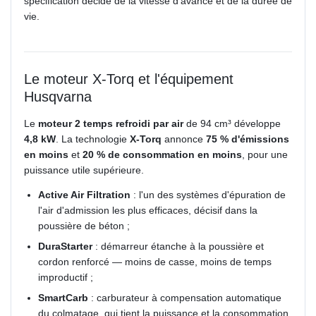
spécification décide de la vitesse d'avance et de la durée de
vie.
Le moteur X-Torq et l'équipement
Husqvarna
Le
moteur 2 temps refroidi par air
de 94 cm³ développe
4,8 kW
. La technologie
X-Torq
annonce
75 % d'émissions
en moins
et
20 % de consommation en moins
, pour une
puissance utile supérieure.
Active Air Filtration
: l'un des systèmes d'épuration de
l'air d'admission les plus efficaces, décisif dans la
poussière de béton ;
DuraStarter
: démarreur étanche à la poussière et
cordon renforcé — moins de casse, moins de temps
improductif ;
SmartCarb
: carburateur à compensation automatique
du colmatage, qui tient la puissance et la consommation