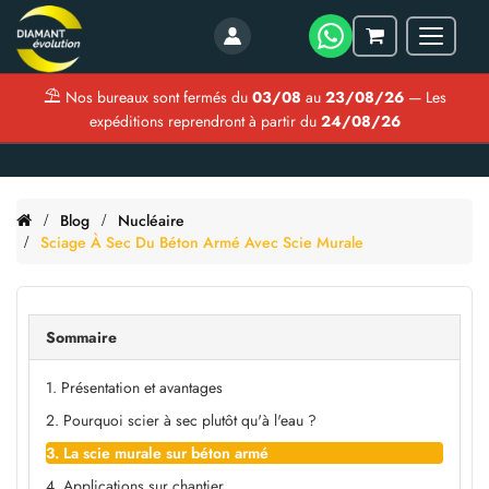
Menu
Mon
panier
⛱
Nos bureaux sont fermés du
03/08
au
23/08/26
— Les
expéditions reprendront à partir du
24/08/26
Blog
Nucléaire
Sciage À Sec Du Béton Armé Avec Scie Murale
Sommaire
1. Présentation et avantages
2. Pourquoi scier à sec plutôt qu'à l'eau ?
3. La scie murale sur béton armé
4. Applications sur chantier