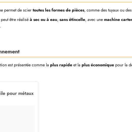
ne permet de scier
toutes les formes de pièces
, comme des tuyaux ou des b
 peut être réalisé
à sec ou à eau
,
sans étincelle
, avec une
machine carte
.
ionnement
ution est présentée comme la
plus rapide
et la
plus économique
pour la d
ile pour métaux