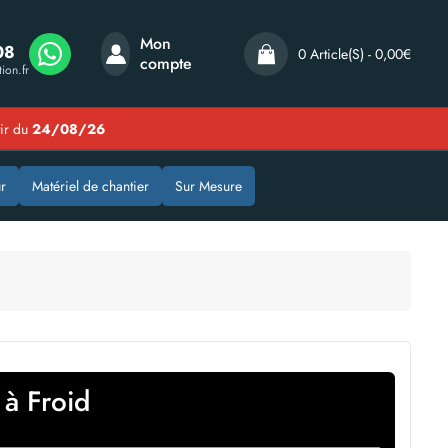
Mon
08
0 Article(s) - 0,00€
compte
ion.fr
tir du
24/08/26
r
Matériel de chantier
Sur Mesure
à Froid