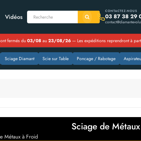
CONTACTEZ-NOUS
03 87 38 29 
Vidéos
contact@diamantevolut
ont fermés du
03/08
au
23/08/26
— Les expéditions reprendront à par
Sciage Diamant
Scie sur Table
Poncage / Rabotage
Aspirateu
Sciage de Métaux 
e Métaux à Froid