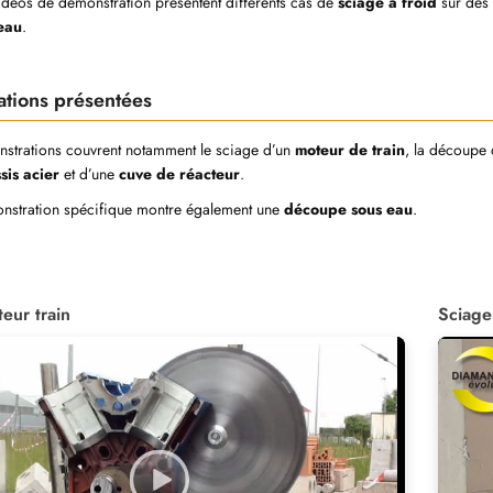
idéos de démonstration présentent différents cas de
sciage à froid
sur des 
eau
.
cations présentées
strations couvrent notamment le sciage d’un
moteur de train
, la découpe
sis acier
et d’une
cuve de réacteur
.
nstration spécifique montre également une
découpe sous eau
.
eur train
Sciage