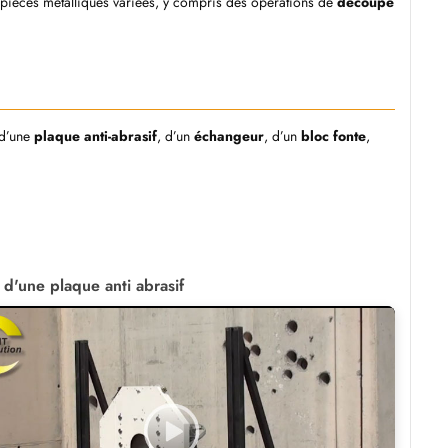
pièces métalliques variées, y compris des opérations de
découpe
 d’une
plaque anti-abrasif
, d’un
échangeur
, d’un
bloc fonte
,
 d'une plaque anti abrasif