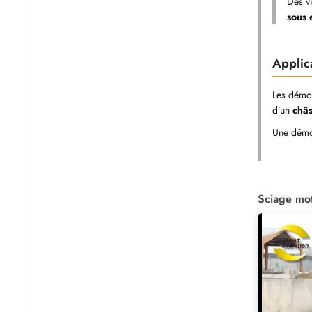
Des v
sous 
Appli
Les démon
d’un
châs
Une démo
Sciage mot