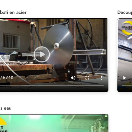
bati en acier
Decoup
s eau