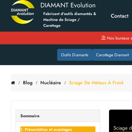
DIAMANT Evolution
Fabricant d'outils diamantés &
Contact
Machine de Sciage /
Carottage
⛱
Nos bureaux s
Outils Diamants
Carottage Diamant
Blog
Nucléaire
Sciage De Métaux À Froid
Sommaire
Sciage d
1. Présentation et avantages