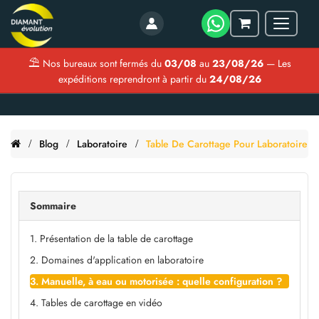
Menu
Mon
panier
⛱
Nos bureaux sont fermés du
03/08
au
23/08/26
— Les
expéditions reprendront à partir du
24/08/26
Blog
Laboratoire
Table De Carottage Pour Laboratoire
Sommaire
1. Présentation de la table de carottage
2. Domaines d'application en laboratoire
3. Manuelle, à eau ou motorisée : quelle configuration ?
4. Tables de carottage en vidéo