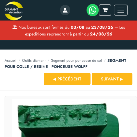
Menu
Mon
panier
⛱
Nos bureaux sont fermés du
03/08
au
23/08/26
— Les
expéditions reprendront à partir du
24/08/26
Accueil
/
Outils diamant
/
Segment pour ponceuse de sol
/
SEGMENT
POUR COLLE / RESINE - PONCEUSE WOLFF
◀ PRÉCÉDENT
SUIVANT ▶