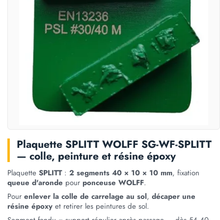
Plaquette SPLITT WOLFF SG-WF-SPLITT
— colle, peinture et résine époxy
Plaquette
SPLITT
:
2 segments 40 × 10 × 10 mm
, fixation
queue d'aronde
pour
ponceuse WOLFF
.
Pour
enlever la colle de carrelage au sol
,
décaper une
résine époxy
et retirer les peintures de sol.
Segment fendu = support régulier après passage — dès 54,40