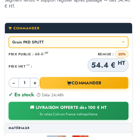
€ HT.
COMMANDER
Grain PKD SPLITT
▼
HT
68 €
PRIX PUBLIC :
REMISE :
-20%
HT
54.4 €
HT
PRIX NET
:
−
+
COMMANDER
✓ En stock
· ⏱ Délai 24/48h
🚚 LIVRAISON OFFERTE dès 100 € HT
En relais Colis en France métropolitaine
MATÉRIAUX