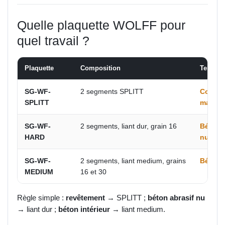
Quelle plaquette WOLFF pour
quel travail ?
Plaquette
Composition
Terrain 
SG-WF-
2 segments SPLITT
Colle, 
SPLITT
matéria
SG-WF-
2 segments, liant dur, grain 16
Béton e
HARD
nus
SG-WF-
2 segments, liant medium, grains
Béton i
MEDIUM
16 et 30
Règle simple :
revêtement
→ SPLITT ;
béton abrasif nu
→ liant dur ;
béton intérieur
→ liant medium.