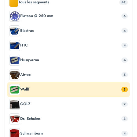
Tous les segments
42
Plateau Ø 250 mm
6
Blastrac
4
HTC
4
Husqvarna
4
Airtec
5
Wolff
3
GOLZ
2
Dr. Schulze
3
Schwamborn
4