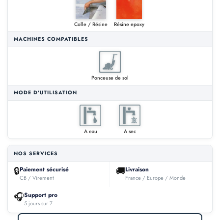
Colle / Résine
Résine epoxy
MACHINES COMPATIBLES
Ponceuse de sol
MODE D'UTILISATION
A eau
A sec
NOS SERVICES
🔒
🚚
Paiement sécurisé
Livraison
CB / Virement
France / Europe / Monde
🎧
Support pro
5 jours sur 7