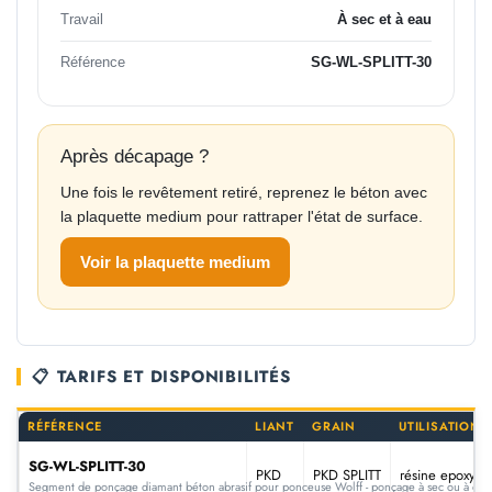
Travail
À sec et à eau
Référence
SG-WL-SPLITT-30
Après décapage ?
Une fois le revêtement retiré, reprenez le béton avec
la plaquette medium pour rattraper l'état de surface.
Voir la plaquette medium
📋 TARIFS ET DISPONIBILITÉS
RÉFÉRENCE
LIANT
GRAIN
UTILISATION
SG-WL-SPLITT-30
PKD
PKD SPLITT
résine epoxy, t
Segment de ponçage diamant béton abrasif pour ponceuse Wolff - ponçage à sec ou à eau