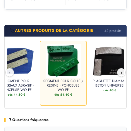
🏷️
AUTRES PRODUITS DE LA CATÉGORIE
42 produits
‹
›
SEGMENT POUR
SEGMENT POUR COLLE /
PLAQUETTE DIAMANT
MATERIAUX ABRASIF -
RESINE - PONCEUSE
BETON UNIVERSEL
PONCEUSE WOLFF
WOLFF
dès 40 €
dès 44,80 €
dès 54,40 €
❓ Questions fréquentes