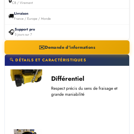
🔒
CB / Virement
Livraison
🚚
France / Europe / Monde
Support pro
🎧
5 jours sur 7
✉️
Demande d'informations
🔍 DÉTAILS ET CARACTÉRISTIQUES
Différentiel
Respect précis du sens de fraisage et
grande maniabilité