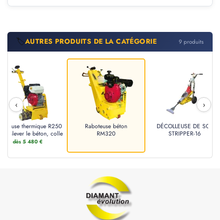
🏷️
AUTRES PRODUITS DE LA CATÉGORIE
9 produits
‹
›
boteuse thermique R250
Raboteuse béton
DÉCOLLEUSE DE SOL
r enlever le béton, colle
RM320
STRIPPER-16
dès 5 480 €