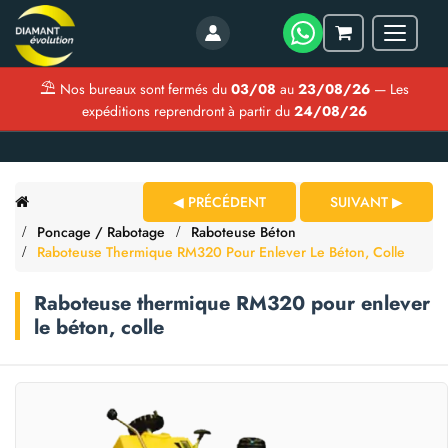
Menu
Mon
panier
⛱
Nos bureaux sont fermés du
03/08
au
23/08/26
— Les
expéditions reprendront à partir du
24/08/26
◀ PRÉCÉDENT
SUIVANT ▶
Poncage / Rabotage
Raboteuse Béton
Raboteuse Thermique RM320 Pour Enlever Le Béton, Colle
Raboteuse thermique RM320 pour enlever
le béton, colle