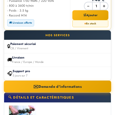
- Puissance 1750 Watts / 220 Volts
−
+
- 800 à 3600 tr/min
- Poids : 3.5 kg
🛒
Ajouter
- Raccord M14
🚚 Livraison offerte
En stock
NOS SERVICES
Paiement sécurisé
🔒
CB / Virement
Livraison
🚚
France / Europe / Monde
Support pro
🎧
5 jours sur 7
✉️
Demande d'informations
🔍 DÉTAILS ET CARACTÉRISTIQUES