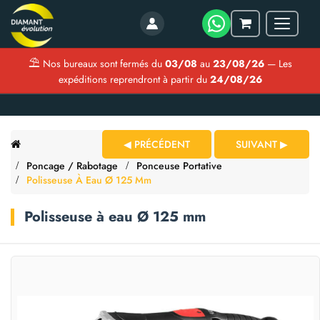
Menu
Mon
panier
⛱
Nos bureaux sont fermés du
03/08
au
23/08/26
— Les
expéditions reprendront à partir du
24/08/26
◀ PRÉCÉDENT
SUIVANT ▶
Poncage / Rabotage
Ponceuse Portative
Polisseuse À Eau Ø 125 Mm
Polisseuse à eau Ø 125 mm