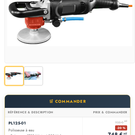
🛒 COMMANDER
RÉFÉRENCE & DESCRIPTION
PRIX & COMMANDER
HT
935 €
PL125-01
-20 %
Polisseuse à eau
748 €
HT