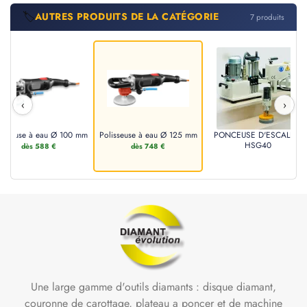
🏷️
AUTRES PRODUITS DE LA CATÉGORIE
7 produits
‹
›
lisseuse à eau Ø 100 mm
Polisseuse à eau Ø 125 mm
PONCEUSE D'ESCALIER
HSG40
dès 588 €
dès 748 €
Une large gamme d'outils diamants : disque diamant,
couronne de carottage, plateau a poncer et de machine