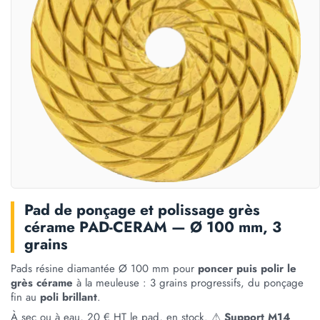
Pad de ponçage et polissage grès
cérame PAD-CERAM — Ø 100 mm, 3
grains
Pads résine diamantée Ø 100 mm pour
poncer puis polir le
grès cérame
à la meuleuse : 3 grains progressifs, du ponçage
fin au
poli brillant
.
À sec ou à eau, 20 € HT le pad, en stock. ⚠
Support M14