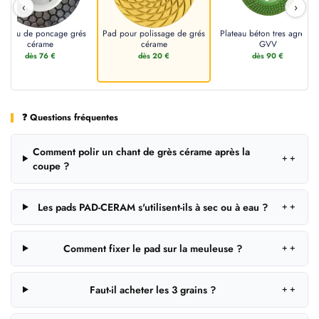
‹
›
lateau de poncage grés
Pad pour polissage de grés
Plateau béton tres agressif
cérame
cérame
GVV
dès 76 €
dès 20 €
dès 90 €
❓ Questions fréquentes
Comment polir un chant de grès cérame après la
＋
coupe ?
Les pads PAD-CERAM s'utilisent-ils à sec ou à eau ?
＋
Comment fixer le pad sur la meuleuse ?
＋
Faut-il acheter les 3 grains ?
＋