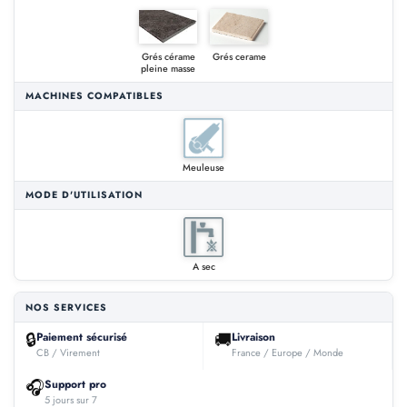
Grés cérame
Grés cerame
pleine masse
MACHINES COMPATIBLES
Meuleuse
MODE D'UTILISATION
A sec
NOS SERVICES
🔒
🚚
Paiement sécurisé
Livraison
CB / Virement
France / Europe / Monde
🎧
Support pro
5 jours sur 7