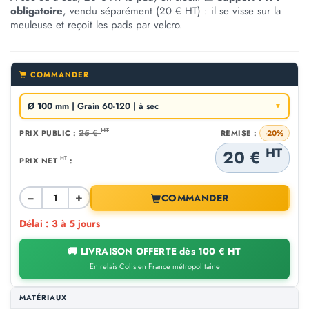
obligatoire
, vendu séparément (20 € HT) : il se visse sur la
meuleuse et reçoit les pads par velcro.
COMMANDER
Ø 100 mm
| Grain 60-120 | à sec
▼
HT
25 €
PRIX PUBLIC :
REMISE :
-20%
HT
20 €
HT
PRIX NET
:
−
+
COMMANDER
Délai : 3 à 5 jours
🚚 LIVRAISON OFFERTE dès 100 € HT
En relais Colis en France métropolitaine
MATÉRIAUX