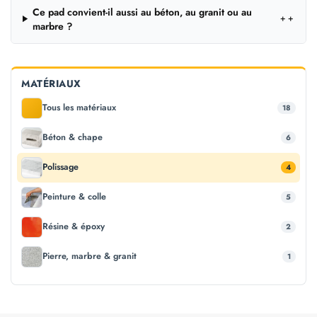
Ce pad convient-il aussi au béton, au granit ou au
＋
marbre ?
MATÉRIAUX
Tous les matériaux
18
Béton & chape
6
Polissage
4
Peinture & colle
5
Résine & époxy
2
Pierre, marbre & granit
1