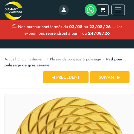
Menu
Mon
panier
⛱
Nos bureaux sont fermés du
03/08
au
23/08/26
— Les
expéditions reprendront à partir du
24/08/26
Accueil
/
Outils diamant
/
Plateau de ponçage & polissage
/
Pad pour
polissage de grés cérame
◀ PRÉCÉDENT
SUIVANT ▶