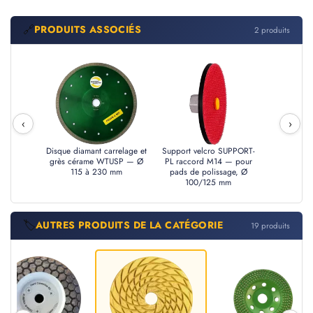
🔗
PRODUITS ASSOCIÉS
2 produits
‹
›
Disque diamant carrelage et
Support velcro SUPPORT-
grès cérame WTUSP — Ø
PL raccord M14 — pour
115 à 230 mm
pads de polissage, Ø
100/125 mm
🏷️
AUTRES PRODUITS DE LA CATÉGORIE
19 produits