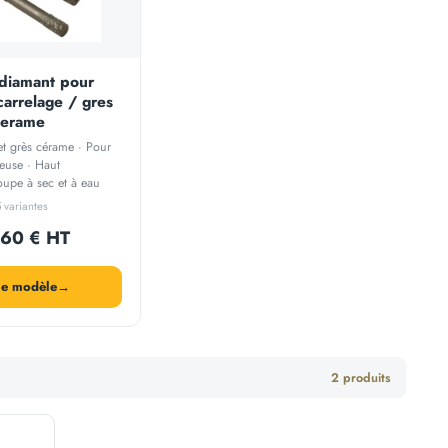
diamant pour
arrelage / gres
cerame
et grès cérame · Pour
ceuse · Haut
upe à sec et à eau
 variantes
60 € HT
le modèle
→
2 produits