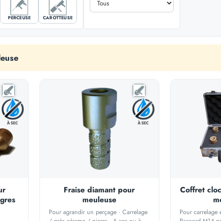
PERCEUSE
CAROTTEUSE
leuse
ur
Fraise diamant pour
Coffret clo
 gres
meuleuse
m
Pour agrandir un perçage · Carrelage
Pour carrelage 