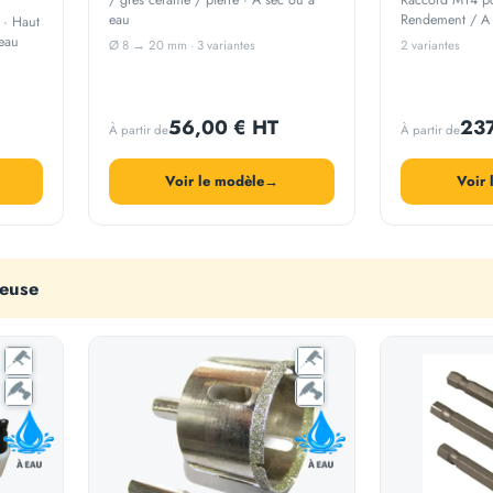
/ grès cérame / pierre · A sec ou à
Raccord M14 po
eau
Rendement / A s
e
· Haut
5 cloches
eau
Ø 8 → 20 mm · 3 variantes
2 variantes
56,00 € HT
237
À partir de
À partir de
Voir le modèle
→
Voir 
ceuse