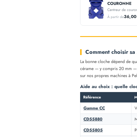
COURONNE
36,00
À partir de
Comment choisir sa 
La bonne cloche dépend de quat
cérame — y compris 20 mm —, m
sur nos propres machines à Pel
Aide au choix : quelle cl
Référence
M
Gamme CC
V
CD55880
M
CD55805
P