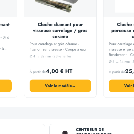
amant
Cloche diamant pour
Cloche 
visseuse carrelage / gres
perceuse c
cerame
nt Ø 6
Pour carrelage et grès cérame ·
Pour carrelage 
r à
Fixation sur visseuse · Coupe à eau
visseuse et per
Rendement · Co
Ø 4 → 82 mm · 23 variantes
 grès
Ø 6 → 14 mm · 5
4,00 € HT
25,
À partir de
À partir de
Voir le modèle
→
Voir 
CENTREUR DE