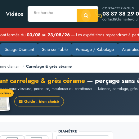
CONTACTEZ-NOUS
03 87 38 29 
Vidéos
contact@diamantevoluti
ont fermés du
03/08
au
23/08/26
— Les expéditions reprendront à par
Sciage Diamant
Scie sur Table
Poncage / Rabotage
Aspirateu
nne diamant
/
Carrelage & grès cérame
ant carrelage & grès cérame
— perçage sans é
diamant pour visseuse, perceuse, meuleuse ou carotteuse — faïence, carrelage, grè
modèles
📖 Guide : bien choisir
DIAMÈTRE