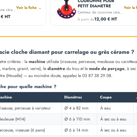
COURONNE POUR
PETIT DIAMETRE
Voir la fiche →
Voir la
Centreur de couronne céramique · Ø 8 à 82 mm · Fixation ventouse
Centreur de couronne céramique · Ø 6 à 12 mm · Fixation ventouse
 € HT
12,00 € HT
À partir de
scie cloche diamant pour carrelage ou grès cérame ?
re critères : la
machine
utilisée (visseuse, perceuse, meuleuse ou carotteus
arbre, granit, verre), le
diamètre
du trou et le
mode de perçage
, à se
tre (Moselle) — au moindre doute, appelez le 03 87 38 29 08.
oche pour quelle machine ?
achine
Diamètres
Coupe
isseuse, perceuse à variateur
Ø 4 à 82 mm
À eau
euleuse (M14)
Ø 6 à 110 mm
À sec ou à eau
erceuse, visseuse (6 pans)
Ø 6 à 14 mm
À sec ou à eau