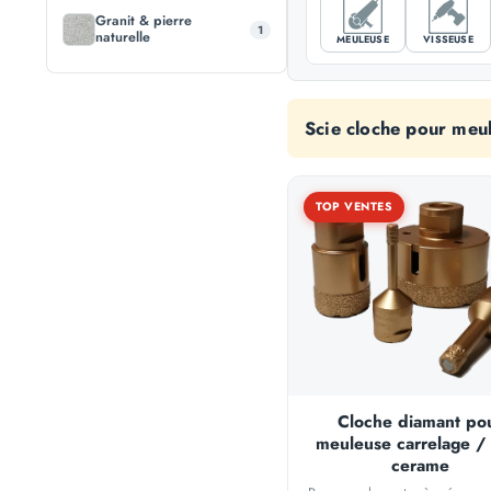
Granit & pierre
1
naturelle
MEULEUSE
VISSEUSE
Scie cloche pour meu
TOP VENTES
Cloche diamant po
meuleuse carrelage /
cerame