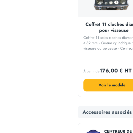
Coffret 11 cloches di
pour visseuse
Coffret 11 scies cloches diama
à 82 mm · Queue cylindrique :
visseuse ou perceuse · Centreu
ventouse + pompe d'arrosage ·
Carottage à eau du carrelage et
cérame
176,00 € HT
À partir de
Voir le modèle
→
Accessoires associés
CENTREUR DE