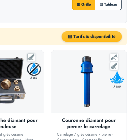
▦ Grille
▤ Tableau
▤ Tarifs & disponibilité
che diamant pour
Couronne diamant pour
euleuse
percer le carrelage
et grès cérame ·
Carrelage / grès cérame / pierre ·