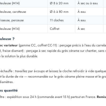
euleuse (M14)
Ø 8 à 20 mm
À sec ou à eau
euleuse, carotteuse
Ø 6 à 80 mm
À eau
isseuse, perceuse
11 cloches
À eau
euleuse (M14)
Coffret
À sec
uleuse ?
ec variateur
(gamme CC, coffret CC-11) : perçage précis à l’eau du carre
fraise diamant) : perçage à sec rapide du grès cérame sur chantier, sans 
 la solution la plus durable.
échauffe : travaillez par à-coups et laissez la cloche refroidir à vide quelq
nt la durée de vie — recommandée sur le grès cérame pleine masse et le gr
diamètres.
es quantité
ltre : expédition sous 24 h (commande avant 15 h) partout en France.
Remis