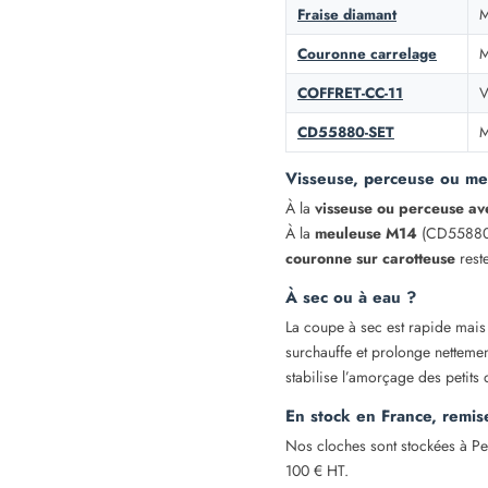
Fraise diamant
M
Couronne carrelage
M
COFFRET-CC-11
V
CD55880-SET
M
Visseuse, perceuse ou me
À la
visseuse ou perceuse av
À la
meuleuse M14
(CD55880, 
couronne sur carotteuse
reste
À sec ou à eau ?
La coupe à sec est rapide mais 
surchauffe et prolonge netteme
stabilise l’amorçage des petits 
En stock en France, remis
Nos cloches sont stockées à Pe
100 € HT.