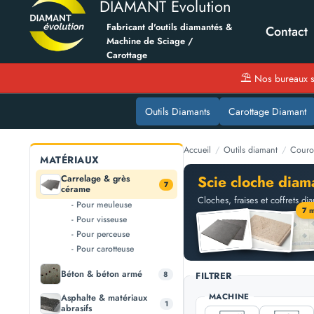
DIAMANT Evolution
Fabricant d'outils diamantés &
Contact
Machine de Sciage /
Carottage
⛱
Nos bureaux s
Outils Diamants
Carottage Diamant
Accueil
/
Outils diamant
/
Couro
MATÉRIAUX
Scie cloche diam
Carrelage & grès
7
cérame
Cloches, fraises et coffrets 
- Pour meuleuse
7 
- Pour visseuse
- Pour perceuse
- Pour carotteuse
Béton & béton armé
8
FILTRER
MACHINE
Asphalte & matériaux
1
abrasifs