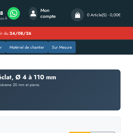
Mon
08
0 Article(s) - 0,00€
compte
on.fr
tir du
24/08/26
r
Matériel de chantier
Sur Mesure
clat, Ø 4 à 110 mm
s cérame 20 mm et pierre.