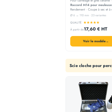
Pour carrelage et grès cérame ·
Raccord M14 pour meuleus
Rendement · Coupe à sec et à 
Ø 6 → 110 mm · 23 variantes
★
★
★
★
★
QUALITÉ
17,60 € HT
À partir de
Voir le modèle
→
Scie cloche pour per