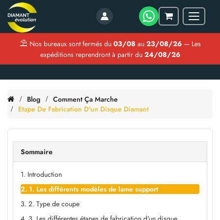
Menu
Mon
panier
⛱
Nos bureaux sont fermés du
03/08
au
23/08/26
— Les
expéditions reprendront à partir du
24/08/26
Blog
Comment Ça Marche
Etape De Fabrication D'un Disque Diamant
Sommaire
1. Introduction
2. 1. Les différents modèles de lame support
3. 2. Type de coupe
4. 3. Les différentes étapes de fabrication d'un disque