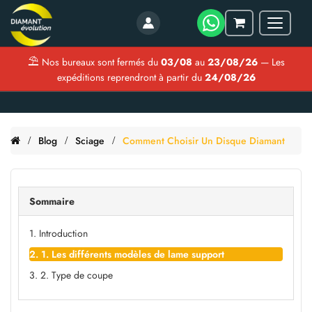
Menu
Mon
panier
⛱
Nos bureaux sont fermés du
03/08
au
23/08/26
— Les
expéditions reprendront à partir du
24/08/26
Blog
Sciage
Comment Choisir Un Disque Diamant
Sommaire
1. Introduction
2. 1. Les différents modèles de lame support
3. 2. Type de coupe