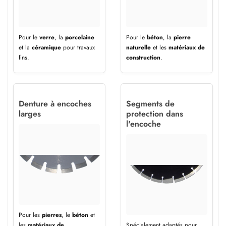
Pour le
verre
, la
porcelaine
Pour le
béton
, la
pierre
et la
céramique
pour travaux
naturelle
et les
matériaux de
fins.
construction
.
Denture à encoches
Segments de
larges
protection dans
l'encoche
Pour les
pierres
, le
béton
et
les
matériaux de
Spécialement adaptés pour